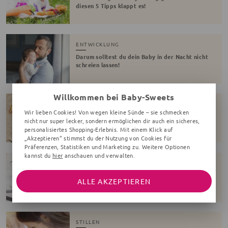
diesen 5 Tipps klappt es!
ENTWICKLUNG
Darum solltest du dein Baby in der Nacht nicht
schreien lassen!
Willkommen bei Baby-Sweets
GESUNDHEIT
Wir lieben Cookies! Von wegen kleine Sünde – sie schmecken
Der Wirbel um Vitamin D - Warum es für dein
nicht nur super lecker, sondern ermöglichen dir auch ein sicheres,
Baby so wichtig ist
personalisiertes Shopping-Erlebnis. Mit einem Klick auf
„Akzeptieren“ stimmst du der Nutzung von Cookies für
Präferenzen, Statistiken und Marketing zu. Weitere Optionen
kannst du
hier
anschauen und verwalten.
ENTWICKLUNG
Ist dein Kind ein High-Need-Baby?
ALLE AKZEPTIEREN
STILLEN