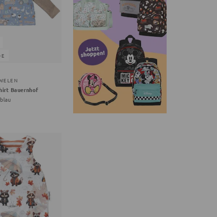
DE
WELEN
hirt Bauernhof
lblau