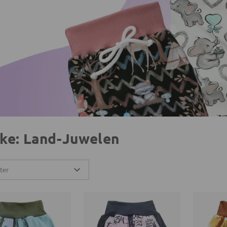
ke: Land-Juwelen
lter