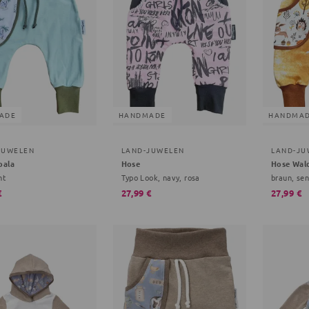
ADE
HANDMADE
HANDMA
JUWELEN
LAND-JUWELEN
LAND-JU
oala
Hose
Hose Wald
nt
Typo Look, navy, rosa
braun, sen
€
27,99 €
27,99 €