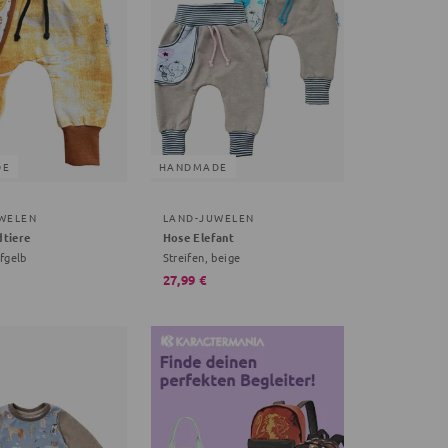
DE
HANDMADE
WELEN
LAND-JUWELEN
tiere
Hose Elefant
fgelb
Streifen, beige
27,99 €