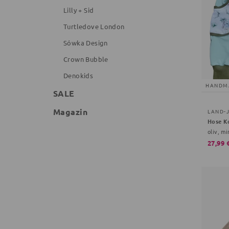
Lilly + Sid
Turtledove London
Sówka Design
Crown Bubble
Denokids
HANDM
SALE
Magazin
LAND-
Hose K
oliv, mi
27,99 