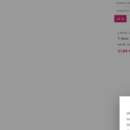
EXKLUS
HANDM
24 %
LAND-
T-Shirt
weiß, b
21,85 
W
l
S