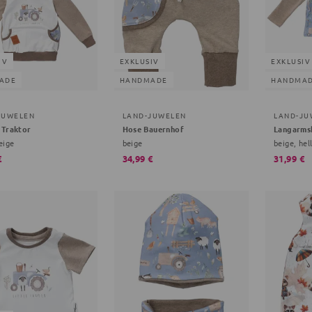
IV
EXKLUSIV
EXKLUSIV
ADE
HANDMADE
HANDMA
JUWELEN
LAND-JUWELEN
LAND-JU
 Traktor
Hose Bauernhof
Langarms
eige
beige
beige, hel
€
34,99 €
31,99 €