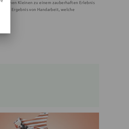
re
 deinen Kleinen zu einem zauberhaften Erlebnis
uch das Ergebnis von Handarbeit, welche