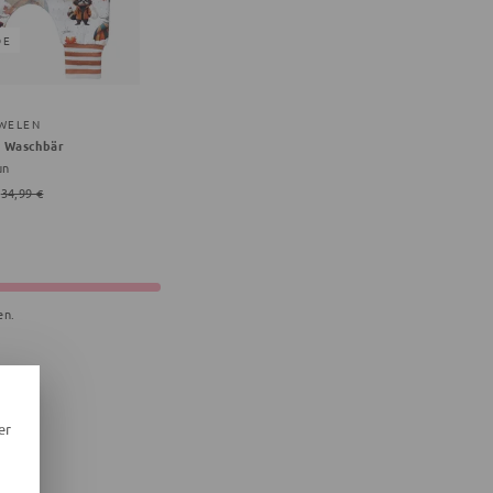
DE
WELEN
r Waschbär
un
34,99 €
en.
er