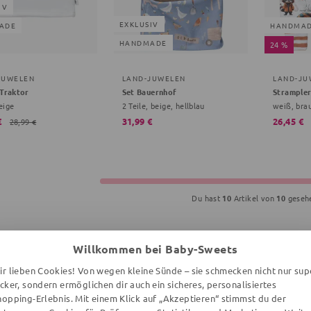
IV
EXKLUSIV
ADE
HANDMA
HANDMADE
24 %
JUWELEN
LAND-JUWELEN
LAND-JU
 Traktor
Set Bauernhof
Strample
eige
2 Teile, beige, hellblau
weiß, bra
€
31,99 €
26,45 €
28,99 €
Du hast
10
Artikel von
10
geseh
1
Willkommen bei Baby-Sweets
ir lieben Cookies! Von wegen kleine Sünde – sie schmecken nicht nur sup
ecker, sondern ermöglichen dir auch ein sicheres, personalisiertes
hopping-Erlebnis. Mit einem Klick auf „Akzeptieren“ stimmst du der