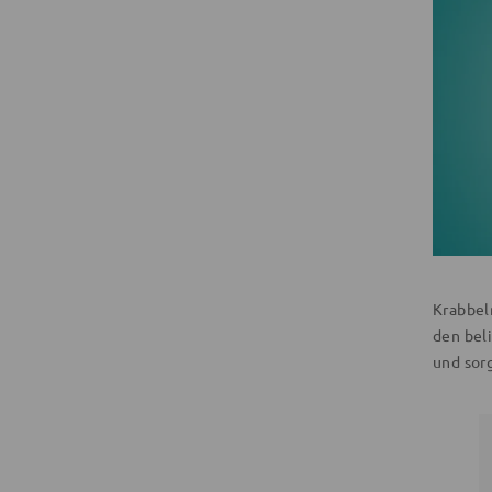
Krabbel
den bel
und sor