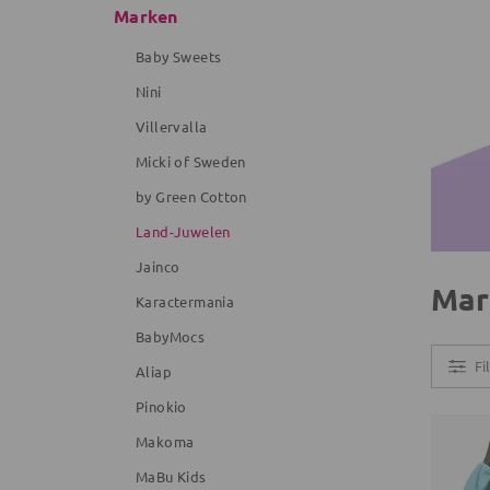
Marken
Baby Sweets
Nini
Villervalla
Micki of Sweden
by Green Cotton
Land-Juwelen
Jainco
Mar
Karactermania
BabyMocs
Fi
Aliap
Pinokio
Makoma
MaBu Kids