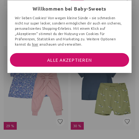
29 %
Willkommen bei Baby-Sweets
MÜSLI BY GREEN COTTON
MÜSLI BY GREEN COTTON
Wir lieben Cookies! Von wegen kleine Sünde – sie schmecken
nicht nur super lecker, sondern ermöglichen dir auch ein sicheres,
Set
Set
personalisiertes Shopping-Erlebnis. Mit einem Klick auf
Print
Geblümt
„Akzeptieren“ stimmst du der Nutzung von Cookies für
44,90 €
32,95 €
46,90 €
Präferenzen, Statistiken und Marketing zu. Weitere Optionen
kannst du
hier
anschauen und verwalten.
ALLE AKZEPTIEREN
29 %
30 %