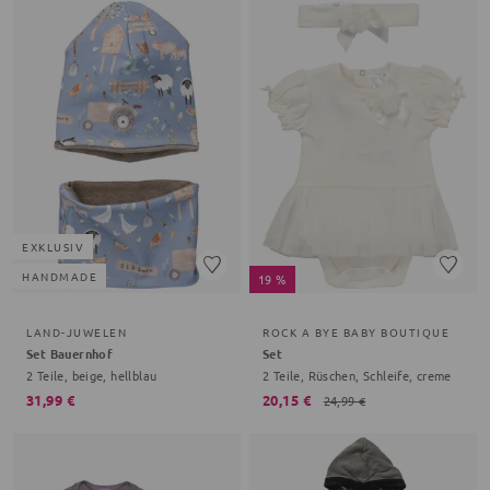
EXKLUSIV
HANDMADE
19 %
LAND-JUWELEN
ROCK A BYE BABY BOUTIQUE
Set Bauernhof
Set
2 Teile, beige, hellblau
2 Teile, Rüschen, Schleife, creme
31,99 €
20,15 €
24,99 €