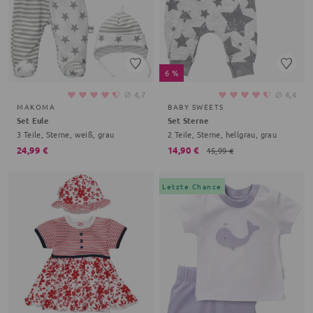
6 %
⌀
⌀
4,7
4,4
MAKOMA
BABY SWEETS
Set Eule
Set Sterne
3 Teile, Sterne, weiß, grau
2 Teile, Sterne, hellgrau, grau
24,99 €
14,90 €
15,99 €
Letzte Chance