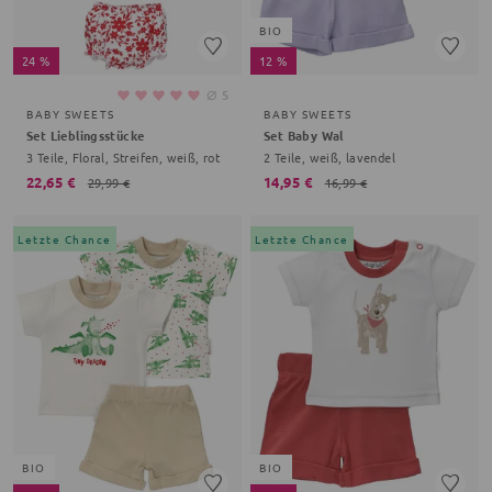
BIO
24 %
12 %
⌀
5
BABY SWEETS
BABY SWEETS
Set Lieblingsstücke
Set Baby Wal
3 Teile, Floral, Streifen, weiß, rot
2 Teile, weiß, lavendel
22,65 €
14,95 €
29,99 €
16,99 €
Letzte Chance
Letzte Chance
BIO
BIO