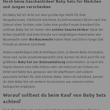
Noch keine Geschenkidee? Baby Sets für Mädchen
und Jungen verschenken
Ein Baby Set ist nicht nur eine großartige Wahl für dein
Neugeborenes. Vielleicht möchtest du befreundeten Eltern nach der
Geburt einer Tochter oder Sohn eine große Freude bereiten? Ein
schönes Baby Set ist immer eine
schöne Geschenkidee
! Dank der
hohen Qualität und dem Einsatz von langlebigen Materialien wie
Baumwolle oder
Bio-Baumwolle
haben Kind und Eltern lange Zeit
Freude an deinem Geschenk.
Neben zweiteiligen und dreiteiligen Sets, in denen Baby Strampler,
Hose und Jacke zusammengestellt sind, kannst du dich auch für ein
größeres
Baby Set zur Erstausstattung
entscheiden. Je nach Set
liegen diesem eine süße Mütze oder ein Halstuch als Schutz vor
Wind und Kälte bei, genauso wie Strumpfhosen und andere
passende Artikel für dein kleines Baby. Wenn du möchtest, kannst
du dein Baby Set um weitere Accessoires aus unseren vielen
Kategorien ergänzen.
Worauf solltest du beim Kauf von Baby Sets
achten?
Du befasst dich zum ersten Mal mit der Erstausstattung für dein