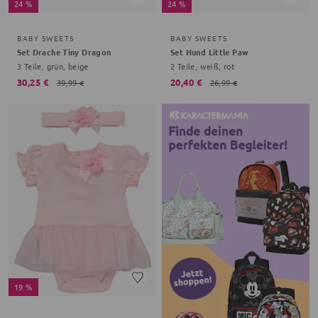
24 %
24 %
BABY SWEETS
BABY SWEETS
Set Drache Tiny Dragon
Set Hund Little Paw
3 Teile, grün, beige
2 Teile, weiß, rot
30,25 €
20,40 €
39,99 €
26,99 €
19 %