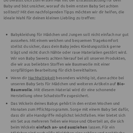
Baby und bist unsicher, worauf du beim ersten Baby Set achten
solltest? Mit den nachfolgenden Tipps möchten wir dir helfen, die
ideale Wahl für deinen kleinen Liebling zu treffen:
Babykleidung für Mädchen und Jungen soll nicht einfach nur gut
aussehen. Mit einem weichen und bequemen Tragekomfort
stellst du sicher, dass dein Baby jedes Kleidungsstück gerne
trägt und nicht durch Nähte oder raue Materialien gestört wird.
Wir von Baby Sweets achten hierauf bei all unseren Produkten,
die wir aus beliebten Stoffen wie Baumwolle mit einer
sorgfältigen Bearbeitung für dich bereithalten.
Wenn dir
Nachhaltigkeit
besonders wichtig ist, dann achte bei
unseren Baby Sets für Mädchen und weiteren Artikeln auf
Bio-
Baumwolle
. Mit diesem Material wird dir eine schonende
Herstellung ohne Schadstoffe zugesichert.
Das Wickeln deines Babys gehört in den ersten Wochen und
Monaten zum Pflichtprogramm. Sorge mit einem Baby Set dafür,
dass dir alle Handgriffe möglichst leichtfallen. Hier bietet sich
ein Set aus mehreren Teilen wie Hose und Oberteil an, die sich
beim Wickeln
einfach an- und ausziehen
lassen. Für ein
Mädchen sind auch süße Kleidchen eine schöne und praktische