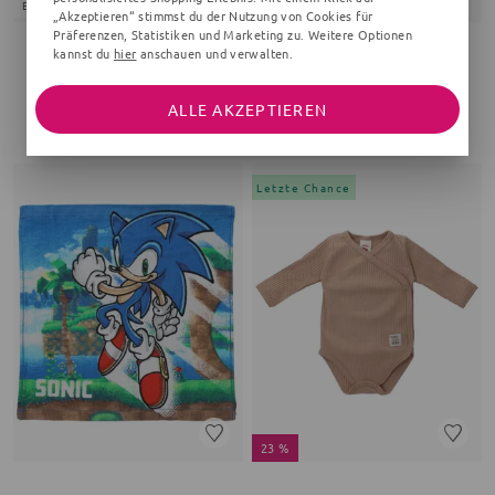
EXKLUSIV
20 %
„Akzeptieren“ stimmst du der Nutzung von Cookies für
Präferenzen, Statistiken und Marketing zu. Weitere Optionen
kannst du
hier
anschauen und verwalten.
MABU KIDS
MAKOMA
Langarmshirt Königskind Bestseller Kollektion
Body
frappé
Gerippt, braun
ALLE AKZEPTIEREN
19,99 €
14,25 €
17,99 €
Letzte Chance
23 %