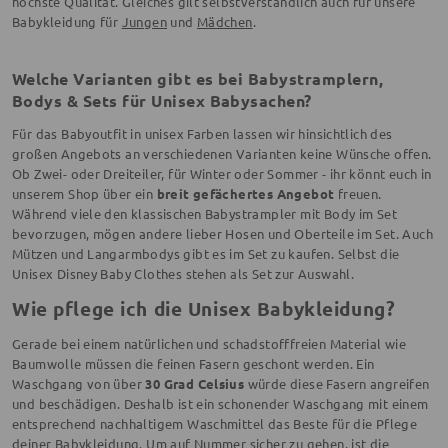
höchste Qualität. Gleiches gilt selbstverständlich auch für unsere
Babykleidung für
Jungen
und
Mädchen
.
Welche Varianten gibt es bei Babystramplern,
Bodys & Sets für Unisex Babysachen?
Für das Babyoutfit in unisex Farben lassen wir hinsichtlich des
großen Angebots an verschiedenen Varianten keine Wünsche offen.
Ob Zwei- oder Dreiteiler, für Winter oder Sommer - ihr könnt euch in
unserem Shop über ein
breit gefächertes Angebot
freuen.
Während viele den klassischen Babystrampler mit Body im Set
bevorzugen, mögen andere lieber Hosen und Oberteile im Set. Auch
Mützen und Langarmbodys gibt es im Set zu kaufen. Selbst die
Unisex Disney Baby Clothes stehen als Set zur Auswahl.
Wie pflege ich die Unisex Babykleidung?
Gerade bei einem natürlichen und schadstofffreien Material wie
Baumwolle müssen die feinen Fasern geschont werden. Ein
Waschgang von über
30 Grad Celsius
würde diese Fasern angreifen
und beschädigen. Deshalb ist ein schonender Waschgang mit einem
entsprechend nachhaltigem Waschmittel das Beste für die Pflege
deiner Babykleidung. Um auf Nummer sicher zu gehen, ist die