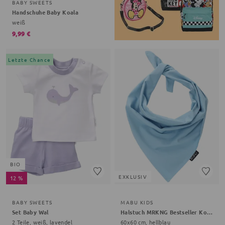
BABY SWEETS
Handschuhe Baby Koala
weiß
9,99 €
Letzte Chance
BIO
EXKLUSIV
12 %
BABY SWEETS
MABU KIDS
Set Baby Wal
Halstuch MRKNG Bestseller Kollektion
2 Teile, weiß, lavendel
60x60 cm, hellblau