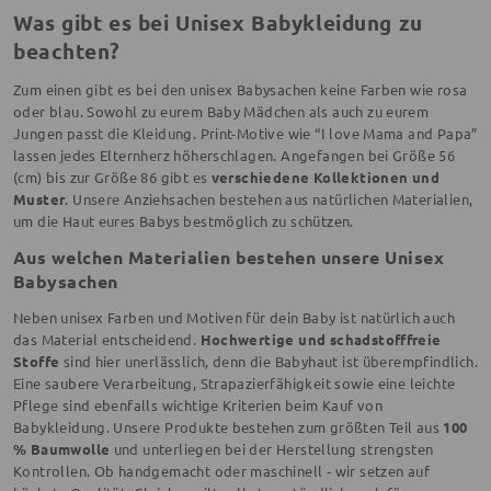
Was gibt es bei Unisex Babykleidung zu
beachten?
Zum einen gibt es bei den unisex Babysachen keine Farben wie rosa
oder blau. Sowohl zu eurem Baby Mädchen als auch zu eurem
Jungen passt die Kleidung. Print-Motive wie “I love Mama and Papa”
lassen jedes Elternherz höherschlagen. Angefangen bei Größe 56
(cm) bis zur Größe 86 gibt es
verschiedene Kollektionen und
Muster
. Unsere Anziehsachen bestehen aus natürlichen Materialien,
um die Haut eures Babys bestmöglich zu schützen.
Aus welchen Materialien bestehen unsere Unisex
Babysachen
Neben unisex Farben und Motiven für dein Baby ist natürlich auch
das Material entscheidend.
Hochwertige und schadstofffreie
Stoffe
sind hier unerlässlich, denn die Babyhaut ist überempfindlich.
Eine saubere Verarbeitung, Strapazierfähigkeit sowie eine leichte
Pflege sind ebenfalls wichtige Kriterien beim Kauf von
Babykleidung. Unsere Produkte bestehen zum größten Teil aus
100
% Baumwolle
und unterliegen bei der Herstellung strengsten
Kontrollen. Ob handgemacht oder maschinell - wir setzen auf