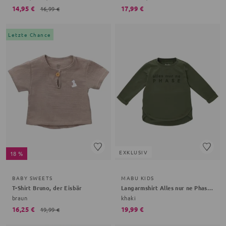
14,95 €
17,99 €
16,99 €
Letzte Chance
EXKLUSIV
18 %
BABY SWEETS
MABU KIDS
T-Shirt Bruno, der Eisbär
Langarmshirt Alles nur ne Phase Bestseller Kollektion
braun
khaki
16,25 €
19,99 €
19,99 €