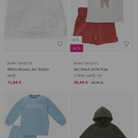
BIO
24 %
BABY SWEETS
BABY SWEETS
Mütze Bruno, der Eisbär
Set Hund Little Paw
weiß
2 Teile, weiß, rot
11,99 €
20,40 €
26,99 €