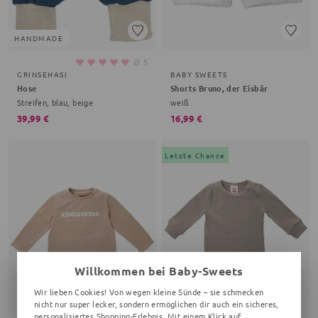
HANDMADE
⌀
5
GRINSEHASI
BABY SWEETS
Hose
Shorts Bruno, der Eisbär
Streifen, blau, beige
weiß
39,99 €
16,99 €
Letzte Chance
Willkommen bei Baby-Sweets
Wir lieben Cookies! Von wegen kleine Sünde – sie schmecken
nicht nur super lecker, sondern ermöglichen dir auch ein sicheres,
personalisiertes Shopping-Erlebnis. Mit einem Klick auf