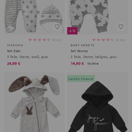
6 %
⌀
⌀
4,7
4,4
MAKOMA
BABY SWEETS
Set Eule
Set Sterne
3 Teile, Sterne, weiß, grau
2 Teile, Sterne, hellgrau, grau
24,99 €
14,90 €
15,99 €
Letzte Chance