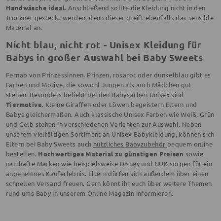
Handwäsche ideal
. Anschließend sollte die Kleidung nicht in den
Trockner gesteckt werden, denn dieser greift ebenfalls das sensible
Material an.
Nicht blau, nicht rot - Unisex Kleidung für
Babys in großer Auswahl bei Baby Sweets
Fernab von Prinzessinnen, Prinzen, rosarot oder dunkelblau gibt es
Farben und Motive, die sowohl Jungen als auch Mädchen gut
stehen. Besonders beliebt bei den Babysachen Unisex sind
Tiermotive
. Kleine Giraffen oder Löwen begeistern Eltern und
Babys gleichermaßen. Auch klassische Unisex Farben wie Weiß, Grün
und Gelb stehen in verschiedenen Varianten zur Auswahl. Neben
unserem vielfältigen Sortiment an Unisex Babykleidung, können sich
Eltern bei Baby Sweets auch
nützliches Babyzubehör
bequem online
bestellen.
Hochwertiges Material zu günstigen Preisen
sowie
namhafte Marken wie beispielsweise Disney und NUK sorgen für ein
angenehmes Kauferlebnis. Eltern dürfen sich außerdem über einen
schnellen Versand freuen. Gern könnt ihr euch über weitere Themen
rund ums Baby in unserem Online Magazin informieren.