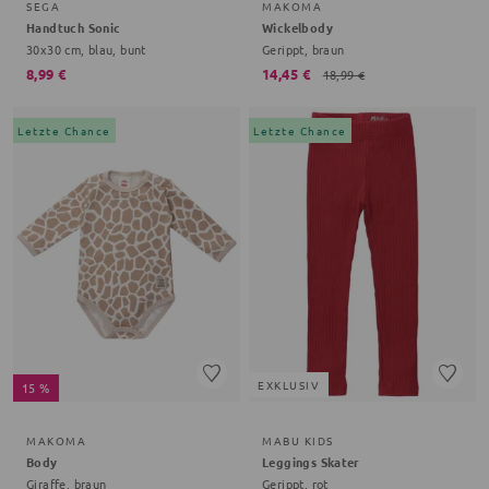
SEGA
MAKOMA
Handtuch Sonic
Wickelbody
30x30 cm, blau, bunt
Gerippt, braun
8,99 €
14,45 €
18,99 €
Letzte Chance
Letzte Chance
EXKLUSIV
15 %
MAKOMA
MABU KIDS
Body
Leggings Skater
Giraffe, braun
Gerippt, rot