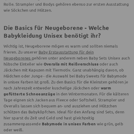
Rolle. Strampler und Bodys gehören ebenso zur ersten Ausstattung
wie Söckchen und Mützen.
Die Basics für Neugeborene - Welche
Babykleidung Unisex benötigt ihr?
Wichtig ist, Neugeborene mögen es warm und sollten
niemals
frieren. Zu unserer
Baby Erstausstattung für dein
Neugeborenes
gehören unter anderem neben Baby Sets Unisex auch
hübsche Einteiler wie
Overalls mit Reißverschluss
oder auch
Jäckchen mit Kapuzen mit Tiermotiv. Ganz unabhängig davon, ob
Mädchen oder Junge - die Auswahl bei Baby Sweets für Babymode
in unisex Farben ist groß. Zu den Basics für die Kleinsten gehören je
nach Jahreszeit entweder kuschelige Jäckchen oder
warm
gefütterte Schneeanzüge
in den Wintermonaten. Für die kälteren
Tage eignen sich Jacken aus Fleece oder Softshell. Strampler und
Overalls lassen sich bequem an- und ausziehen und Mützchen
schützen das Babyköpfchen. Ideal für den Anfang sind Sets, denn
hier sparst du Zeit und Geld und hast gleichzeitig
zusammenpassende
Babymode in unisex Farben
wie grün, gelb
oder weiß.