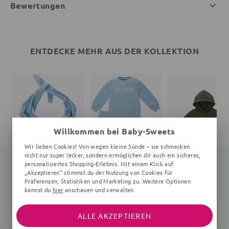
Bewertungen
ENTDECKE MEHR AUS DER KOLLEKTION
Willkommen bei Baby-Sweets
Wir lieben Cookies! Von wegen kleine Sünde – sie schmecken
nicht nur super lecker, sondern ermöglichen dir auch ein sicheres,
personalisiertes Shopping-Erlebnis. Mit einem Klick auf
„Akzeptieren“ stimmst du der Nutzung von Cookies für
Präferenzen, Statistiken und Marketing zu. Weitere Optionen
Halstuch MRKNG Bestseller Kollektion
Set Vom Umtausch ausgeschlossen Bestseller Kollektion
kannst du
hier
anschauen und verwalten.
60x60 cm, hellblau
2 Teile, hellblau
khaki
17,99 €
26,99 €
24,99 €
ALLE AKZEPTIEREN