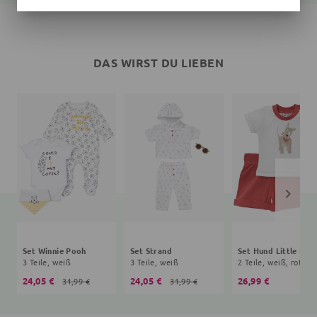
DAS WIRST DU LIEBEN
Set Winnie Pooh
Set Strand
Set Hund Little Paw
3 Teile, weiß
3 Teile, weiß
2 Teile, weiß, rot
24,05 €
24,05 €
26,99 €
31,99 €
31,99 €