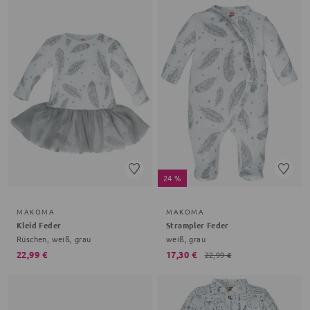
24 %
MAKOMA
MAKOMA
Kleid Feder
Strampler Feder
Rüschen, weiß, grau
weiß, grau
22,99 €
17,30 €
22,99 €