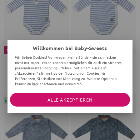
Willkommen bei Baby-Sweets
19 %
21 %
Wir lieben Cookies! Von wegen kleine Sünde – sie schmecken
nicht nur super lecker, sondern ermöglichen dir auch ein sicheres,
MAKOMA
MAKOMA
personalisiertes Shopping-Erlebnis. Mit einem Klick auf
Body
Wickelbody
„Akzeptieren“ stimmst du der Nutzung von Cookies für
Streifen, hellblau
Streifen, hellblau
Präferenzen, Statistiken und Marketing zu. Weitere Optionen
kannst du
hier
anschauen und verwalten.
14,40 €
14,10 €
17,99 €
17,99 €
ALLE AKZEPTIEREN
Letzte Chance
Letzte Chance