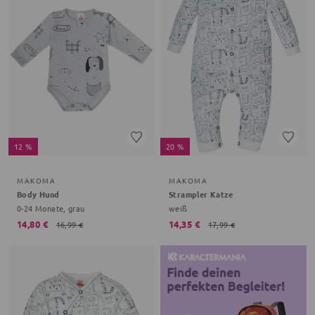
12 %
20 %
MAKOMA
MAKOMA
Body Hund
Strampler Katze
0-24 Monate, grau
weiß
14,80 €
14,35 €
16,99 €
17,99 €