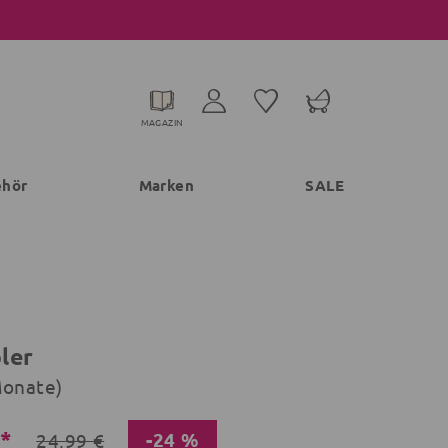
MAGAZIN
ehör
Marken
SALE
ler
Monate)
€*
-24 %
24,99 €