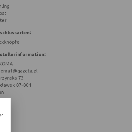
hling
bst
ter
schlussarten:
ckknöpfe
stellerinformation:
KOMA
oma1@gazeta.pl
rzynska 73
clawek 87-801
en
er