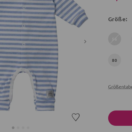
Größe:
56
80
Größentabe