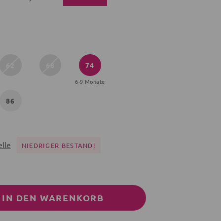
62
68
74
6-9 Monate
86
lle
NIEDRIGER BESTAND!
IN DEN WARENKORB