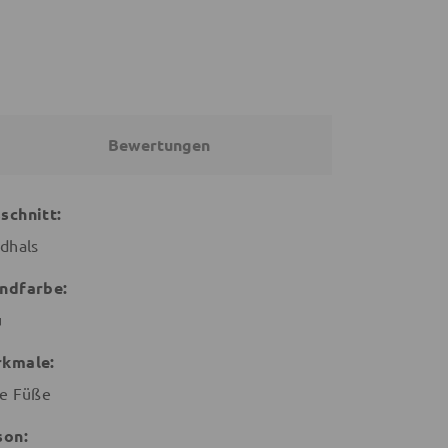
Bewertungen
schnitt:
dhals
ndfarbe:
u
kmale:
e Füße
son: