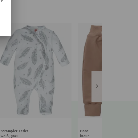
re
Strampler Feder
Hose
weiß, grau
braun