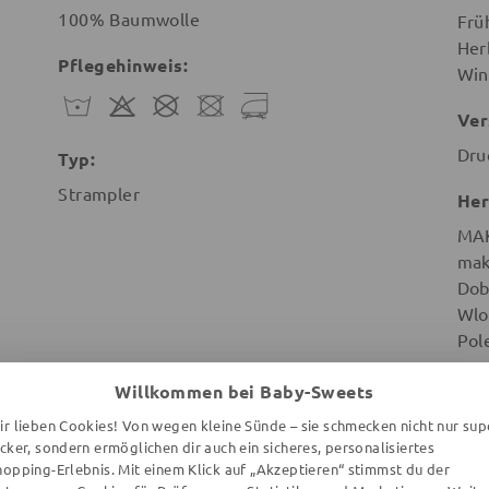
100% Baumwolle
Frü
Her
Pflegehinweis:
Win
Ver
Dru
Typ:
Strampler
Her
MA
mak
Dob
Wlo
Pol
Willkommen bei Baby-Sweets
ir lieben Cookies! Von wegen kleine Sünde – sie schmecken nicht nur sup
ecker, sondern ermöglichen dir auch ein sicheres, personalisiertes
hopping-Erlebnis. Mit einem Klick auf „Akzeptieren“ stimmst du der