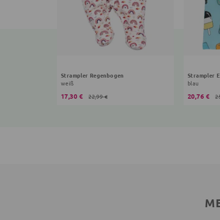
Strampler Regenbogen
Strampler E
weiß
blau
17,30 €
20,76 €
22,99 €
2
ME