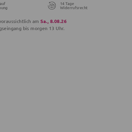
auf
14 Tage
nung
Widerrufsrecht
voraussichtlich am
Sa., 8.08.26
gseingang bis
morgen
13 Uhr.
14,35 €
14,25 €
22,99 €
€
17,99 €
17,99 €