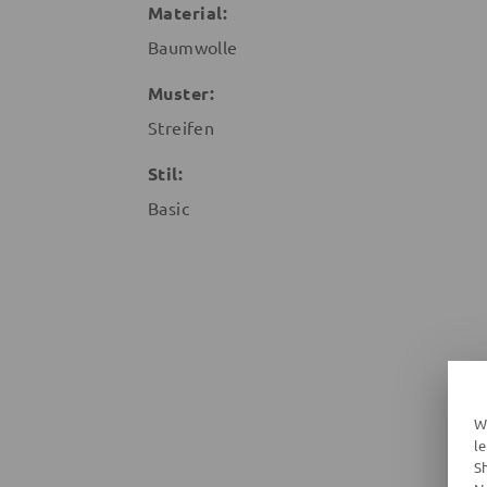
Material:
Baumwolle
Muster:
Streifen
Stil:
Basic
W
l
S