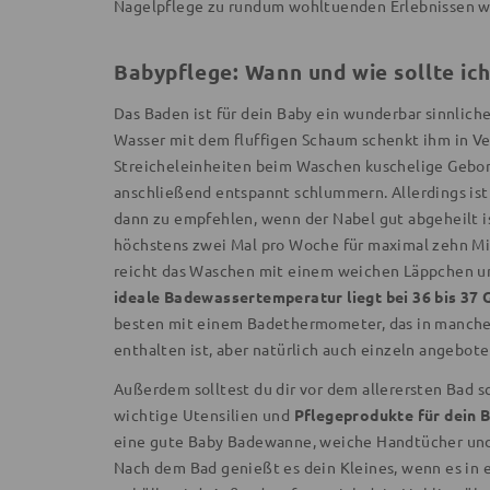
Nagelpflege zu rundum wohltuenden Erlebnissen w
Babypflege: Wann und wie sollte ic
Das Baden ist für dein Baby ein wunderbar sinnlic
Wasser mit dem fluffigen Schaum schenkt ihm in V
Streicheleinheiten beim Waschen kuschelige Gebor
anschließend entspannt schlummern. Allerdings ist 
dann zu empfehlen, wenn der Nabel gut abgeheilt is
höchstens zwei Mal pro Woche für maximal zehn M
reicht das Waschen mit einem weichen Läppchen u
ideale Badewassertemperatur liegt bei 36 bis 37 
besten mit einem Badethermometer, das in manche
enthalten ist, aber natürlich auch einzeln angebote
Außerdem solltest du dir vor dem allerersten Bad s
wichtige Utensilien und
Pflegeprodukte für dein 
eine gute Baby Badewanne, weiche Handtücher und 
Nach dem Bad genießt es dein Kleines, wenn es in