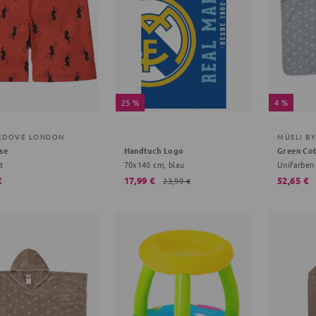
25 %
4 %
EDOVE LONDON
MÜSLI B
se
Handtuch Logo
Green Co
t
70x140 cm, blau
Unifarben
€
17,99 €
52,65 €
23,99 €