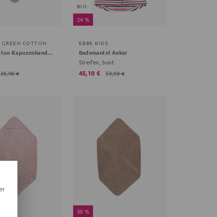
BIO
24 %
Y GREEN COTTON
EBBE KIDS
Green Cotton Kapuzenhandtuch grau Onsesize Babys
Bademantel Anker
Streifen, bunt
45,10 €
26,90 €
59,90 €
er
30 %