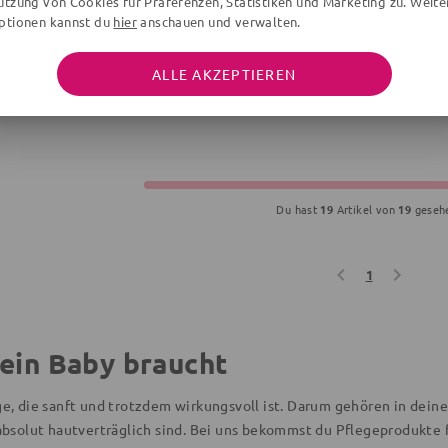
utzung von Cookies für Präferenzen, Statistiken und Marketing zu. Weite
ptionen kannst du
hier
anschauen und verwalten.
 BY GREEN COTTON
MARVEL
MÜSLI B
Green Cotton Kapuzenhandtuch grau Onesize Baby
Badeponcho Avengers
ALLE AKZEPTIEREN
en
100x50 cm, 1-4 Jahre, bunt
Unifarben
€
19,95 €
26,00 €
36,90 €
Du hast
19
Artikel von
19
geseh
1
dein Baby braucht
e, die sanft und trotzdem wirkungsvoll ist. Darum gehören in dein
absolut hautverträglich sind. Bei uns bekommst du Pflegeprodukte f