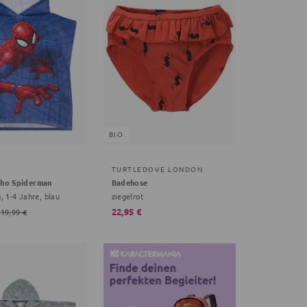
BIO
TURTLEDOVE LONDON
ho Spiderman
Badehose
 1-4 Jahre, blau
ziegelrot
22,95 €
19,99 €