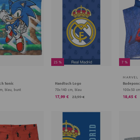
25 %
7 %
MARVEL
ch Sonic
Handtuch Logo
Badeponc
m, blau, bunt
70x140 cm, blau
100x50 cm,
17,99 €
18,45 €
23,99 €