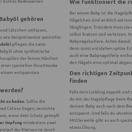
Wie funktioniert die r
ber buntes Badewannen
Bei einem Baby ist die Nagelpf
 Babyöl gehören
Nägelchen sind wirklich extrem 
Säuglingen. Trotzdem muss sie 
r und Lätzchen umfassen,
selbst kratzen und verletzen. A
 wie beispielsweise spezielles
Babynagelschere. Achte darauf,
delöl
pflegen die zarte
denn sonst entstehen spitze E
 Babyöl ohne synthetische
auch eine Babynagelfeile enthalt
 Ausspülen der feinen Härchen
den Nägeln eine optimal abger
 einer speziellen Duschhaube
Den richtigen Zeitpun
u einem entspannten
finden
 werden?
Falls dein Liebling zappelt und 
du mit der Nagelpflege beim Ba
cht zu baden
. Sollte die
deinem Baby auch nach dem Bade
ad Celsius liegen, verzichte
entspannt. Und falls du ohnehi
 dann, wenn dein Schatz geimpft
Mittlerweile gibt es auch spezi
er Impfung
mindestens zwei
etwas Übung.
eislauf der Kleinen ist durch