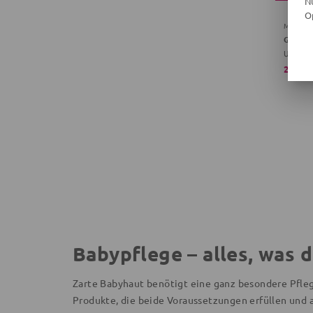
N
O
MÜSLI
Unifarb
25,90 
Babypflege – alles, was 
Zarte Babyhaut benötigt eine ganz besondere Pfleg
Produkte, die beide Voraussetzungen erfüllen und 