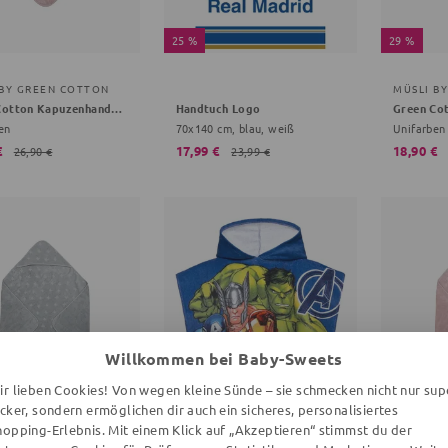
25 %
29 %
 BY GREEN COTTON
MÜSLI B
Green Cotton Kapuzenhandtuch
Handtuch Logo
en
70x140 cm, blau, weiß
Unifarben
€
17,99 €
18,90 €
26,90 €
23,99 €
Willkommen bei Baby-Sweets
ir lieben Cookies! Von wegen kleine Sünde – sie schmecken nicht nur sup
ecker, sondern ermöglichen dir auch ein sicheres, personalisiertes
hopping-Erlebnis. Mit einem Klick auf „Akzeptieren“ stimmst du der
29 %