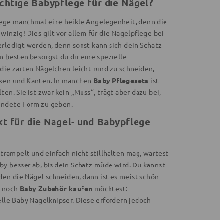
ichtige Babypflege für die Nägel?
lege manchmal eine heikle Angelegenheit, denn die
winzig! Dies gilt vor allem für die Nagelpflege bei
erledigt werden, denn sonst kann sich dein Schatz
m besten besorgst du dir eine spezielle
 die zarten Nägelchen leicht rund zu schneiden,
cken und Kanten. In manchen
Baby Pflegesets
ist
en. Sie ist zwar kein „Muss“, trägt aber dazu bei,
undete Form zu geben.
kt für die Nagel- und Babypflege
strampelt und einfach nicht stillhalten mag, wartest
by besser ab, bis dein Schatz müde wird. Du kannst
n die Nägel schneiden, dann ist es meist schön
n noch
Baby Zubehör kaufen
möchtest:
elle Baby Nagelknipser. Diese erfordern jedoch