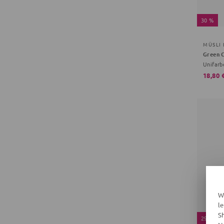
30 %
MÜSLI
Unifarb
18,80 
W
l
S
29 %