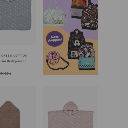
Y GREEN COTTON
tton Badeponcho
54,90 €