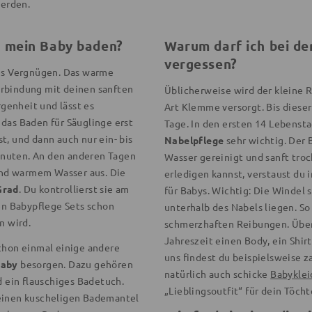
erden.
h mein Baby baden?
Warum darf ich bei de
vergessen?
hes Vergnügen. Das warme
erbindung mit deinen sanften
Üblicherweise wird der kleine 
genheit und lässt es
Art Klemme versorgt. Bis dieser
das Baden für Säuglinge erst
Tage. In den ersten 14 Lebensta
t, und dann auch nur ein- bis
Nabelpflege
sehr wichtig. Der
inuten. An den anderen Tagen
Wasser gereinigt und sanft tro
nd warmem Wasser aus. Die
erledigen kannst, verstaust du 
Grad
. Du kontrollierst sie am
für Babys. Wichtig: Die Windel 
n Babypflege Sets schon
unterhalb des Nabels liegen. So
n wird.
schmerzhaften Reibungen. Über
Jahreszeit einen Body, ein Shir
chon einmal einige andere
uns findest du beispielsweise 
Baby
besorgen. Dazu gehören
natürlich auch schicke
Babyklei
ein flauschiges Badetuch.
„Lieblingsoutfit“ für dein Töch
 einen kuscheligen Bademantel