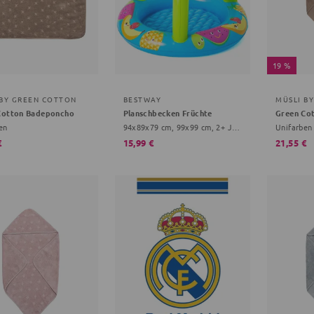
19 %
 BY GREEN COTTON
BESTWAY
MÜSLI B
Cotton Badeponcho
Planschbecken Früchte
en
94x89x79 cm, 99x99 cm, 2+ Jahre, bunt
Unifarben
€
15,99 €
21,55 €