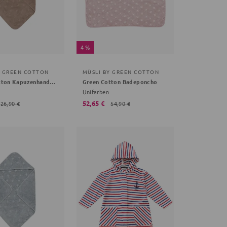
4 %
Y GREEN COTTON
MÜSLI BY GREEN COTTON
Green Cotton Kapuzenhandtuch braun Onsesize Babys
Green Cotton Badeponcho
Unifarben
52,65 €
26,90 €
54,90 €