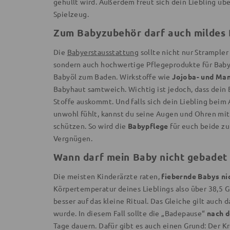
gehüllt wird. Außerdem freut sich dein Liebling ü
Spielzeug.
Zum Babyzubehör darf auch mildes
Die
Babyerstausstattung
sollte nicht nur Strample
sondern auch hochwertige Pflegeprodukte für Babys
Babyöl zum Baden. Wirkstoffe wie
Jojoba- und Man
Babyhaut samtweich. Wichtig ist jedoch, dass dein
Stoffe auskommt. Und falls sich dein Liebling beim
unwohl fühlt, kannst du seine Augen und Ohren mit
schützen. So wird die
Babypflege
für euch beide z
Vergnügen.
Wann darf mein Baby nicht gebadet
Die meisten Kinderärzte raten,
fiebernde Babys ni
Körpertemperatur deines Lieblings also über 38,5 Gr
besser auf das kleine Ritual. Das Gleiche gilt auch
wurde. In diesem Fall sollte die „Badepause“
nach d
Tage dauern. Dafür gibt es auch einen Grund: Der Kr