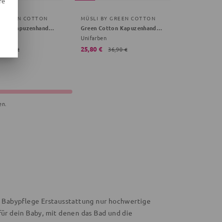
re
Y GREEN COTTON
MÜSLI BY GREEN COTTON
Green Cotton Kapuzenhandtuch
Green Cotton Kapuzenhandtuch braun Onesize Baby
Unifarben
25,80 €
36,90 €
36,90 €
en.
e Babypflege Erstausstattung nur hochwertige
ür dein Baby, mit denen das Bad und die