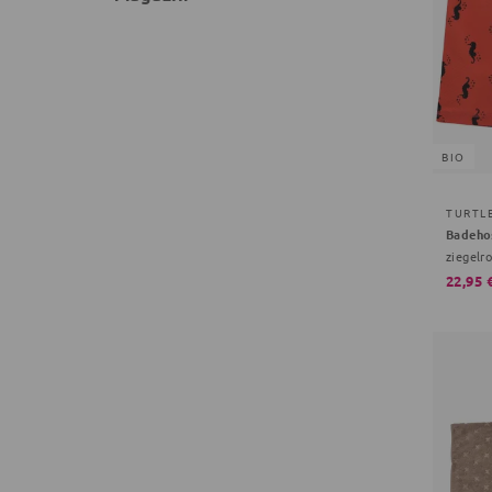
BIO
TURTL
Badeho
ziegelro
22,95 