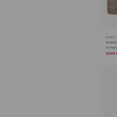
MÜSLI
Green 
Unifarb
54,90 