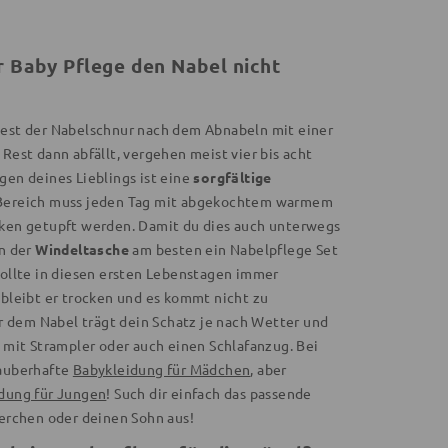
r Baby Pflege den Nabel nicht
Rest der Nabelschnur nach dem Abnabeln mit einer
 Rest dann abfällt, vergehen meist vier bis acht
gen deines Lieblings ist eine
sorgfältige
 Bereich muss jeden Tag mit abgekochtem warmem
cken getupft werden. Damit du dies auch unterwegs
in der
Windeltasche
am besten ein Nabelpflege Set
sollte in diesen ersten Lebenstagen immer
 bleibt er trocken und es kommt nicht zu
 dem Nabel trägt dein Schatz je nach Wetter und
t mit Strampler oder auch einen Schlafanzug. Bei
zauberhafte
Babykleidung für Mädchen
, aber
dung für Jungen
! Such dir einfach das passende
terchen oder deinen Sohn aus!