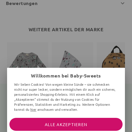
Bewertungen
WEITERE ARTIKEL DER MARKE
Willkommen bei Baby-Sweets
Wir lieben Cookies! Von wegen kleine Sünde – sie schmecken
nicht nur super lecker, sondern ermöglichen dir auch ein sicheres,
personalisiertes Shopping-Erlebnis. Mit einem Klick auf
„Akzeptieren“ stimmst du der Nutzung von Cookies für
Präferenzen, Statistiken und Marketing zu. Weitere Optionen
Wickelbody Eichhörnchen
Mütze Eichhörnchen
Rucksack Bär
kannst du
hier
anschauen und verwalten.
grau, 56/62 (0-3 Monate)
grau
28x32x14 cm, senfge
26,70 €
14,99 €
30,25 €
34,99 €
39,99 €
ALLE AKZEPTIEREN