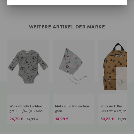
WEITERE ARTIKEL DER MARKE
Wickelbody Eichhörnchen
Mütze Eichhörnchen
Rucksack Bär
grau, 56/62 (0-3 Monate)
grau
28x32x14 cm, senfge
26,70 €
14,99 €
30,25 €
34,99 €
39,99 €