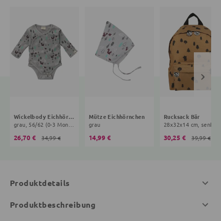
Wickelbody Eichhörnchen
Mütze Eichhörnchen
Rucksack Bär
grau, 56/62 (0-3 Monate)
grau
28x32x14 cm, senfgel
26,70 €
14,99 €
30,25 €
34,99 €
39,99 €
Produktdetails
Produktbeschreibung