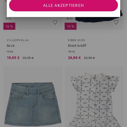
ALLE AKZEPTIEREN
BIO
BIO
16 %
10 %
VILLERVALLA
EBBE KIDS
Rock
Kleid Schiff
rosa
navy
19,95 €
26,90 €
23,95 €
29,90 €