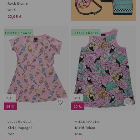
Rock Blume
weiß
22,95 €
Letzte Chance
Letzte Chance
BIO
BIO
24 %
20 %
VILLERVALLA
VILLERVALLA
Kleid Papagei
Kleid Tukan
rosa
rosa