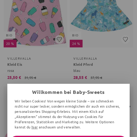
BIO
BIO
20 %
24 %
VILLERVALLA
VILLERVALLA
Kleid Eis
Kleid Pferd
rosa
blau
25,50 €
28,55 €
31,95 €
37,95 €
Willkommen bei Baby-Sweets
Wir lieben Cookies! Von wegen kleine Sünde – sie schmecken
nicht nur super lecker, sondern ermöglichen dir auch ein sicheres,
personalisiertes Shopping-Erlebnis. Mit einem Klick auf
„Akzeptieren“ stimmst du der Nutzung von Cookies für
Präferenzen, Statistiken und Marketing zu. Weitere Optionen
kannst du
hier
anschauen und verwalten.