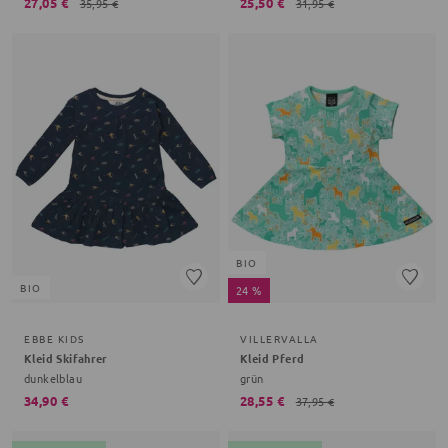
27,05 €
25,50 €
35,95 €
31,95 €
BIO
BIO
24 %
EBBE KIDS
VILLERVALLA
Kleid Skifahrer
Kleid Pferd
dunkelblau
grün
34,90 €
28,55 €
37,95 €