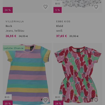
BIO
24 %
5 %
VILLERVALLA
EBBE KIDS
Rock
Kleid
Jeans, hellblau
weiß
26,35 €
37,65 €
34,95 €
39,90 €
Letzte Chance
BIO
BIO
20 %
24 %