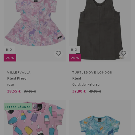
BIO
BIO
24 %
24 %
VILLERVALLA
TURTLEDOVE LONDON
Kleid Pferd
Kleid
rosa
Cord, dunkelgrau
28,55 €
37,80 €
37,95 €
49,99 €
Letzte Chance