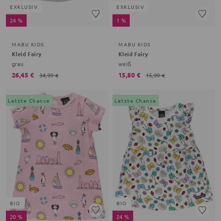
EXKLUSIV
EXKLUSIV
24 %
1 %
MABU KIDS
MABU KIDS
Kleid Fairy
Kleid Fairy
grau
weiß
26,45 €
15,80 €
34,99 €
15,99 €
Letzte Chance
Letzte Chance
BIO
BIO
20 %
24 %