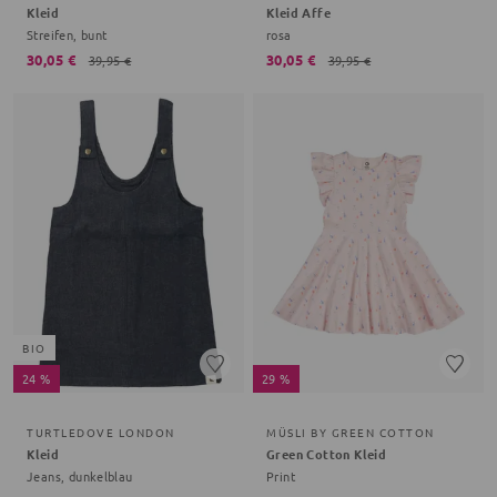
Kleid
Kleid Affe
Streifen, bunt
rosa
30,05 €
30,05 €
39,95 €
39,95 €
BIO
24 %
29 %
TURTLEDOVE LONDON
MÜSLI BY GREEN COTTON
Kleid
Green Cotton Kleid
Jeans, dunkelblau
Print