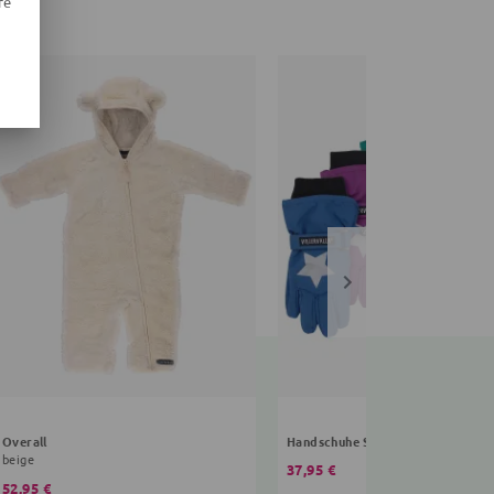
re
Overall
Handschuhe Sterne
beige
37,95 €
52,95 €