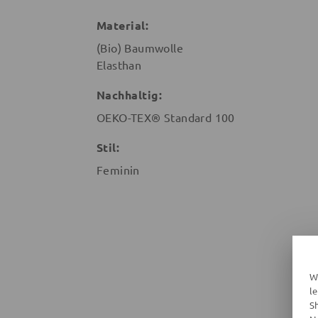
Material:
(Bio) Baumwolle
Elasthan
Nachhaltig:
OEKO-TEX® Standard 100
Stil:
Feminin
W
l
S