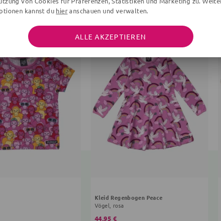
utzung von Cookies für Präferenzen, Statistiken und Marketing zu. Weite
ptionen kannst du
hier
anschauen und verwalten.
ALLE AKZEPTIEREN
Kleid Regenbogen Peace
Vögel, rosa
44,95 €