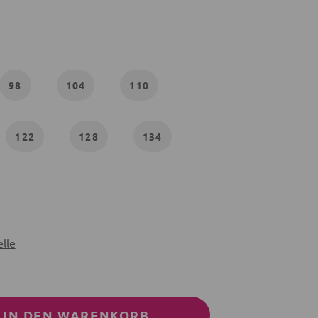
98
104
110
122
128
134
lle
IN DEN WARENKORB