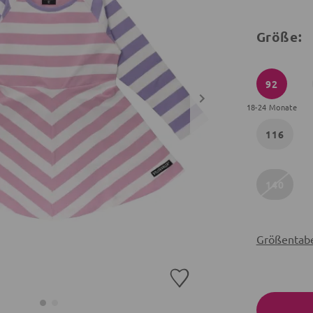
Größe:
92
18-24 Monate
116
140
Größentabe