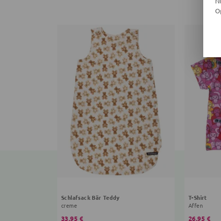
N
O
Schlafsack Bär Teddy
T-Shirt
creme
Affen
33,95 €
26,95 €