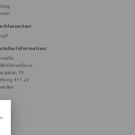
hling
mmer
schlussarten:
lupf
stellerinformation:
ervalla
@villervalla.se
argatan 19
eburg 411 22
weden
er