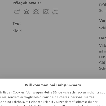
Pflegehinweis:
Frü
So
Ver
Typ:
Sch
Kleid
Her
Vill
info
Hus
Göt
Sch
Willkommen bei Baby-Sweets
ir lieben Cookies! Von wegen kleine Sünde – sie schmecken nicht nur sup
ecker, sondern ermöglichen dir auch ein sicheres, personalisiertes
WEITERE ARTIKEL DER MARKE
hopping-Erlebnis. Mit einem Klick auf „Akzeptieren“ stimmst du der