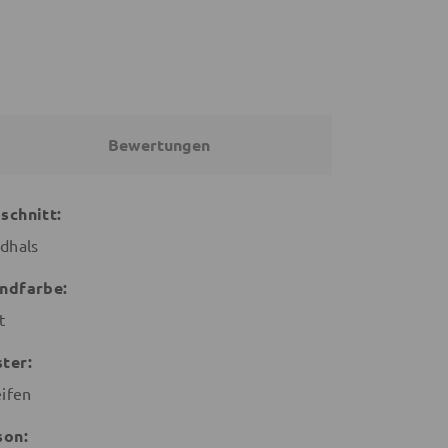
Bewertungen
schnitt:
dhals
ndfarbe:
t
ter:
eifen
son: