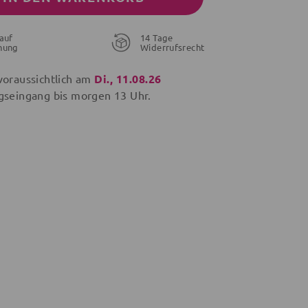
auf
14 Tage
nung
Widerrufsrecht
voraussichtlich am
Di., 11.08.26
gseingang bis
morgen
13 Uhr.
28,95 €
21,56 €
19,96 €
26,95 €