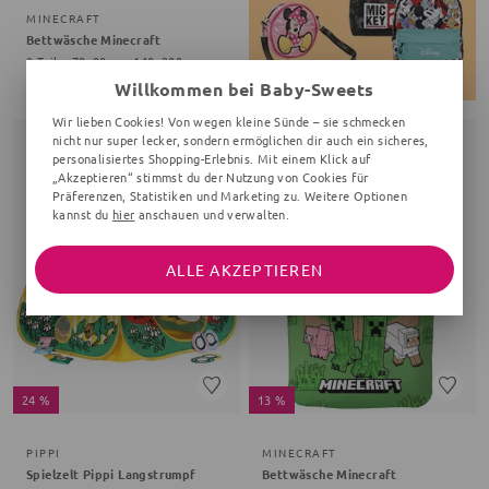
MINECRAFT
Bettwäsche Minecraft
2 Teile, 70x90 cm, 140x200 cm, bunt
37,99 €
43,99 €
Willkommen bei Baby-Sweets
Wir lieben Cookies! Von wegen kleine Sünde – sie schmecken
nicht nur super lecker, sondern ermöglichen dir auch ein sicheres,
personalisiertes Shopping-Erlebnis. Mit einem Klick auf
„Akzeptieren“ stimmst du der Nutzung von Cookies für
Präferenzen, Statistiken und Marketing zu. Weitere Optionen
kannst du
hier
anschauen und verwalten.
ALLE AKZEPTIEREN
24 %
13 %
PIPPI
MINECRAFT
Spielzelt Pippi Langstrumpf
Bettwäsche Minecraft