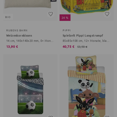
BIO
24 %
RUBENS BARN
PIPPI
Weizenkornkissen
Spielzelt Pippi Langstrumpf
14 cm, 140x140x20 mm, 0+ Monate, creme
85x85x108 cm, 12+ Monate, blau, rot
13,90 €
40,75 €
53,90 €