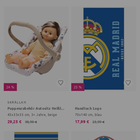
24 %
25 %
SKRÅLLAN
Puppenzubehör Autositz Heißluftballon
Handtuch Logo
45x33x35 cm, 3+ Jahre, beige
70x140 cm, blau
29,25 €
17,99 €
38,90 €
23,99 €