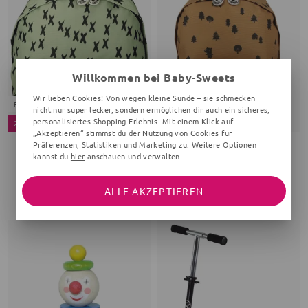
Willkommen bei Baby-Sweets
Wir lieben Cookies! Von wegen kleine Sünde – sie schmecken
BIO
BIO
nicht nur super lecker, sondern ermöglichen dir auch ein sicheres,
personalisiertes Shopping-Erlebnis. Mit einem Klick auf
24 %
24 %
„Akzeptieren“ stimmst du der Nutzung von Cookies für
Präferenzen, Statistiken und Marketing zu. Weitere Optionen
kannst du
hier
anschauen und verwalten.
TURTLEDOVE LONDON
TURTLEDOVE LONDON
Rucksack Kisses
Rucksack Bär
28x32x14 cm, mint
28x32x14 cm, senfgelb
ALLE AKZEPTIEREN
30,25 €
30,25 €
39,99 €
39,99 €