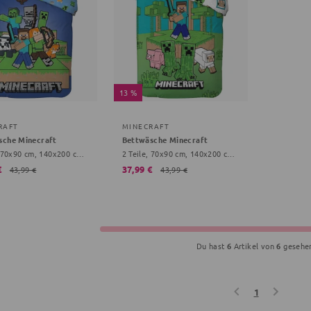
13 %
RAFT
MINECRAFT
sche Minecraft
Bettwäsche Minecraft
2 Teile, 70x90 cm, 140x200 cm, bunt
2 Teile, 70x90 cm, 140x200 cm, bunt
€
37,99 €
43,99 €
43,99 €
Du hast
6
Artikel von
6
gesehe
1