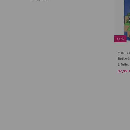
13 %
MINEC
Bettwä
37,99 