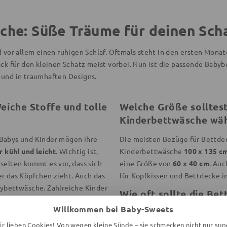
che: Süße Träume für deinen Sch
d vor allem einen ruhigen Schlaf. Oftmals steht in den ersten Mona
ack für den kleinen Schatz meist vorbei. Nun ist die passende Baby
 und in traumhaften Designs.
eiche Stoffe und tolle
Welche Größe solltest
Kinderbettwäsche wä
 Babys und Kinder mögen ihre
Die meisten Bezüge für Bettdec
 kühl und leicht
. Wichtig ist,
Kinderbettwäsche
100 x 135 c
selten kommt es vor, dass sich
eine Größe von
60 x 40 cm
. Auc
er das Köpfchen zieht. Auch das
für Kopfkissen und Bettdecke i
ybettwäsche. Zahlreiche Kinder
Wie oft sollte die Be
s dem Fernsehen. Andere
Willkommen bei Baby-Sweets
f begleiten. In unserem großen
Generell sollte Bettwäsche
reg
de Bettwäsche dabei.
ir lieben Cookies! Von wegen kleine Sünde – sie schmecken nicht nur sup
vor allem bei Kindern ist eine 