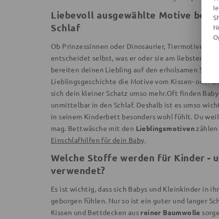
l
Liebevoll ausgewählte Motive begle
S
Schlaf
N
O
Ob Prinzessinnen oder Dinosaurier, Tiermotive oder
entscheidet selbst, was er oder sie am liebsten ma
bereiten deinen Liebling auf den erholsamen Schlaf
Lieblingsgeschichte die Motive vom Kissen- oder B
sich dein kleiner Schatz umso mehr.Oft finden Baby
unmittelbar in den Schlaf. Deshalb ist es umso wicht
in seinem Kinderbett besonders wohl fühlt. Du wei
mag. Bettwäsche mit den
Lieblingsmotiven
zählen
Einschlafhilfen für dein Baby
.
Welche Stoffe werden für Kinder -
verwendet?
Es ist wichtig, dass sich Babys und Kleinkinder in 
geborgen fühlen. Nur so ist ein guter und langer Sc
Kissen und Bettdecken aus
reiner Baumwolle
sorge