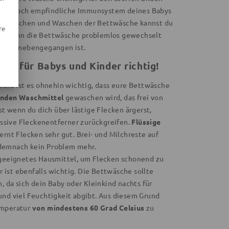
uf das noch empfindliche Immunsystem deines Babys
ustauschen und Waschen der Bettwäsche kannst du
re
he
kann die Bettwäsche problemlos gewechselt
was danebengegangen ist.
che für Babys und Kinder richtig!
halb ist es ohnehin wichtig, dass eure Bettwäsche
nden Waschmittel
gewaschen wird, das frei von
st wenn du dich über lästige Flecken ärgerst,
ressive Fleckenentferner zurückgreifen.
Flüssige
rnt Flecken sehr gut. Brei- und Milchreste auf
demnach kein Problem mehr.
 geeignetes Hausmittel, um Flecken schonend zu
ist ebenfalls wichtig. Die Bettwäsche sollte
, da sich dein Baby oder Kleinkind nachts für
und viel Feuchtigkeit abgibt. Aus diesem Grund
emperatur
von mindestens 60 Grad Celsius
zu