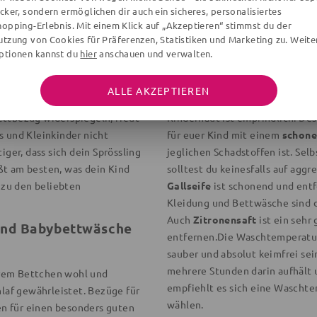
ecker, sondern ermöglichen dir auch ein sicheres, personalisiertes
sich schnell Keime, die sich a
iten dein Baby in den
hopping-Erlebnis. Mit einem Klick auf „Akzeptieren“ stimmst du der
auswirken können. Durch das A
utzung von Cookies für Präferenzen, Statistiken und Marketing zu. Weite
das vermeiden.
Einmal die Woc
ptionen kannst du
hier
anschauen und verwalten.
werden, sofern nicht vorher et
 Disney-Figuren - dein Kind
g. Gute-Nacht-Geschichten
So pflegst du Bettwäs
ALLE AKZEPTIEREN
 vor. Wenn dann die
ettbezug widerspiegeln, freut
Kinderhaut ist empfindlich. Des
s und Kleinkinder nicht
für euer Kind mit einem
schone
iger, dass sich dein Sprössling
jeglichen Schadstoffen ist. Selb
ßt am besten, was dein Kind
solltest du keinesfalls auf agg
 zu den beliebten
Gallseife
ist schonend und entfe
Kleidung und Bettwäsche sind 
Auch
Zitronensaft
ist ein sehr
 und Babybettwäsche
entfernen.Die Waschtemperatur 
sauber und absolut keimfrei sein
mehrere Stunden darin aufhält 
ihrem Bettchen wohl und
empfiehlt es sich eine Wascht
hlaf gewährleistet. Bezüge für
wählen.
n für einen besonders guten