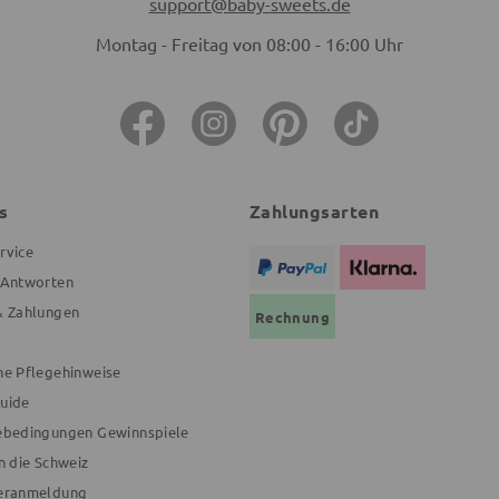
support@baby-sweets.de
Montag - Freitag von 08:00 - 16:00 Uhr
s
Zahlungsarten
rvice
 Antworten
& Zahlungen
Rechnung
ne Pflegehinweise
uide
ebedingungen Gewinnspiele
n die Schweiz
eranmeldung