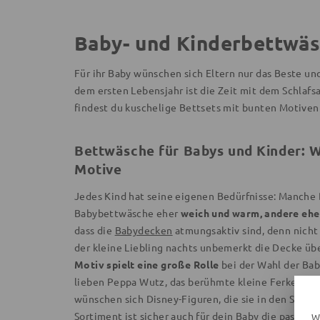
Baby- und Kinderbettwäs
Für ihr Baby wünschen sich Eltern nur das Beste un
dem ersten Lebensjahr ist die Zeit mit dem Schlafs
findest du kuschelige Bettsets mit bunten Motiven
Bettwäsche für Babys und Kinder: W
Motive
Jedes Kind hat seine eigenen Bedürfnisse: Manche
Babybettwäsche eher
weich und warm, andere eher
dass die
Babydecken
atmungsaktiv sind, denn nicht 
der kleine Liebling nachts unbemerkt die Decke üb
Motiv spielt eine große Rolle
bei der Wahl der Bab
lieben Peppa Wutz, das berühmte kleine Ferkel au
wünschen sich Disney-Figuren, die sie in den Schla
Sortiment ist sicher auch für dein Baby die passen
W