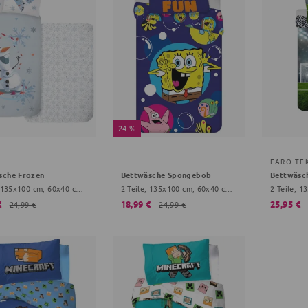
24 %
Y
FARO TE
sche Frozen
Bettwäsche Spongebob
Bettwäsch
2 Teile, 135x100 cm, 60x40 cm, Schneeflocke, hellblau
2 Teile, 135x100 cm, 60x40 cm, blau, Onesize Kinder
€
18,99 €
25,95 €
24,99 €
24,99 €