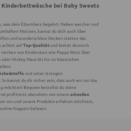
 Kinderbettwäsche bei Baby Sweets
es, was dein Elternherz begehrt. Neben weicher und
umhaften Motiven, kannst du dich auch über
hilfen und wunderschöne Decken statten das
s achtet auf
Top-Qualität
und bietet dennoch
e reichen von Kinderstars wie Peppa Wutz über
oder Mickey Maus bis hin zu klassischen
arben.
Schadstoffe
und unter strengen
 So kannst du dir sicher sein, dass auch wir nur das
ing möchten! Bequem bestellst du deine
nd profitierst obendrein von einem
schnellen
ber uns und unsere Produkte erfahren möchtest,
 online Magazin belesen.