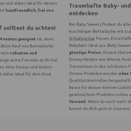
et sich daher ideal für deinen
Traumhafte Baby- und
ist
hautfreundlich, frei von
entdecken
Bei Baby Sweets findest du all
 solltest du achten!
kuscheliger Bettwäsche mit tra
Schlafanzüge
freuen. Einschlaf
 Monaten geeignet
ist, denn
Babybett ideal aus. Baby Sweet
en.Beim Kauf von Bettwäsche
günstige Preise
. Unsere Motiv
 einem
robusten und
Disney-Helden wie Winnie Pooh 
ange seine Freunde an ihr hat.
Tiermotiven in den schönsten F
en Alter heraus und ändern
Unsere Produkte werden
ohne 
t daher ideal für dein Kind.
Qualitätskontrollen hergestellt.
Beste für deinen kleinen Liebl
gewünschten Produkte online u
Versand
. Wenn du noch mehr ü
kannst du dich gern in unserem