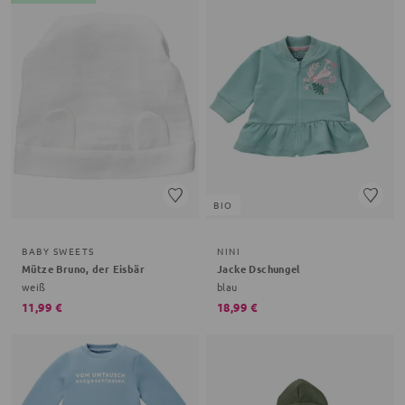
BIO
BABY SWEETS
NINI
Mütze Bruno, der Eisbär
Jacke Dschungel
weiß
blau
11,99 €
18,99 €