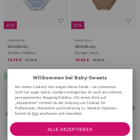
21 %
23 %
MAKOMA
MAKOMA
Wickelbody
Wickelbody
Streifen, hellblau
Gerippt, braun
14,10 €
14,45 €
17,99 €
18,99 €
Letzte Chance
Letzte Chance
Willkommen bei Baby-Sweets
Wir lieben Cookies! Von wegen kleine Sünde – sie schmecken
nicht nur super lecker, sondern ermöglichen dir auch ein sicheres,
personalisiertes Shopping-Erlebnis. Mit einem Klick auf
„Akzeptieren“ stimmst du der Nutzung von Cookies für
Präferenzen, Statistiken und Marketing zu. Weitere Optionen
kannst du
hier
anschauen und verwalten.
ALLE AKZEPTIEREN