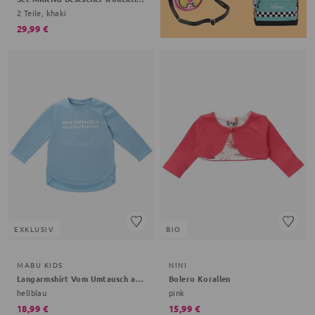
2 Teile, khaki
29,99 €
EXKLUSIV
BIO
MABU KIDS
NINI
Langarmshirt Vom Umtausch ausgeschlossen Bestseller Kollektion
Bolero Korallen
hellblau
pink
18,99 €
15,99 €