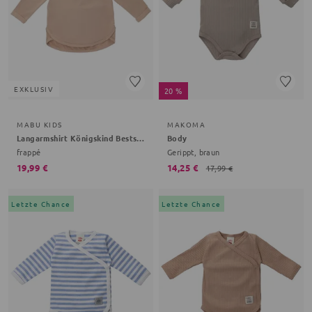
EXKLUSIV
20 %
MABU KIDS
MAKOMA
Langarmshirt Königskind Bestseller Kollektion
Body
frappé
Gerippt, braun
19,99 €
14,25 €
17,99 €
Letzte Chance
Letzte Chance