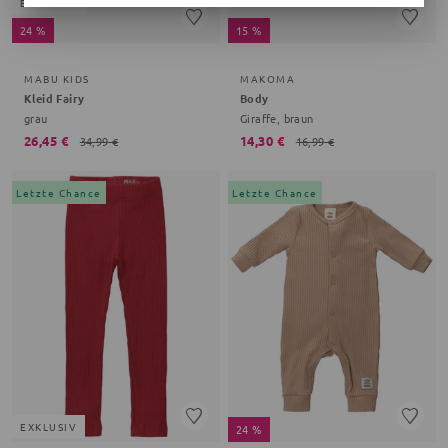
EXKLUSIV
24 %
15 %
MABU KIDS
MAKOMA
Kleid Fairy
Body
grau
Giraffe, braun
26,45 €
14,30 €
34,99 €
16,99 €
Letzte Chance
Letzte Chance
EXKLUSIV
24 %