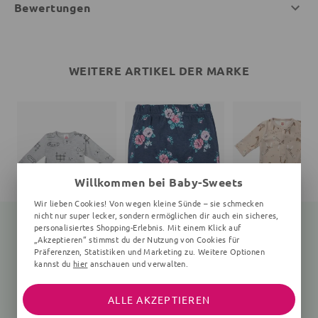
Bewertungen
WEITERE ARTIKEL DER MARKE
Willkommen bei Baby-Sweets
Wir lieben Cookies! Von wegen kleine Sünde – sie schmecken
nicht nur super lecker, sondern ermöglichen dir auch ein sicheres,
personalisiertes Shopping-Erlebnis. Mit einem Klick auf
„Akzeptieren“ stimmst du der Nutzung von Cookies für
Präferenzen, Statistiken und Marketing zu. Weitere Optionen
Body Hund
Leggings
Strampler Giraffe
kannst du
hier
anschauen und verwalten.
0-24 Monate, grau
Floral, navy, rosa
braun
14,80 €
16,99 €
17,30 €
16,99 €
22,99 €
ALLE AKZEPTIEREN