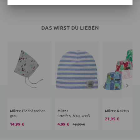
DAS WIRST DU LIEBEN
Mütze Eichhörnchen
Mütze
Mütze Kaktus
grau
Streifen, blau, weiß
21,95 €
14,99 €
4,99 €
13,99 €