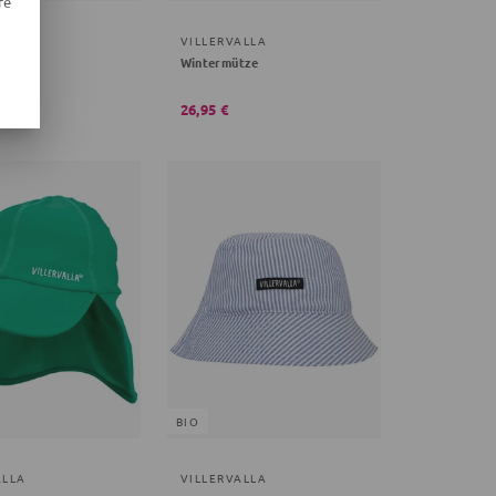
re
ALLA
VILLERVALLA
erd
Wintermütze
26,95 €
BIO
ALLA
VILLERVALLA