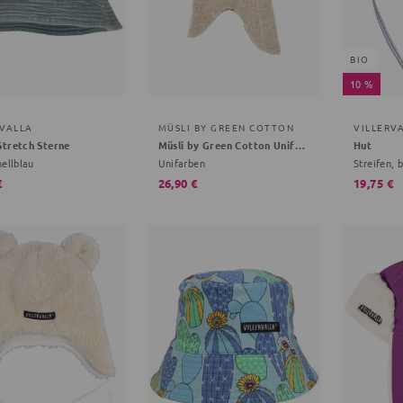
BIO
10 %
RVALLA
MÜSLI BY GREEN COTTON
VILLERV
tretch Sterne
Müsli by Green Cotton Unifarben braun 68/74
Hut
hellblau
Unifarben
Streifen, 
€
26,90 €
19,75 €