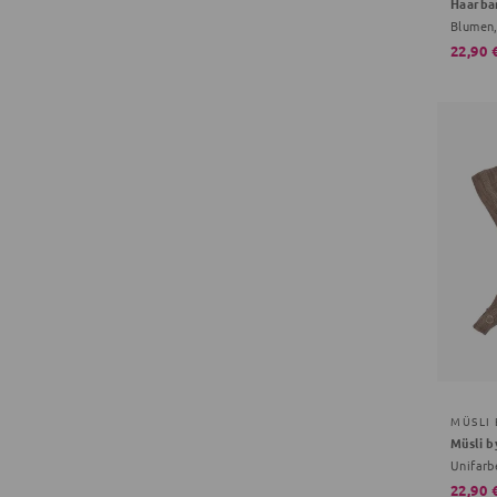
Haarba
Blumen,
22,90 
MÜSLI
Unifarb
22,90 