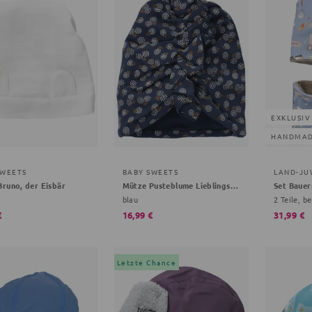
EXKLUSIV
HANDMA
SWEETS
BABY SWEETS
LAND-JU
runo, der Eisbär
Mütze Pusteblume Lieblingsstücke
Set Bauer
blau
2 Teile, be
€
16,99 €
31,99 €
Letzte Chance