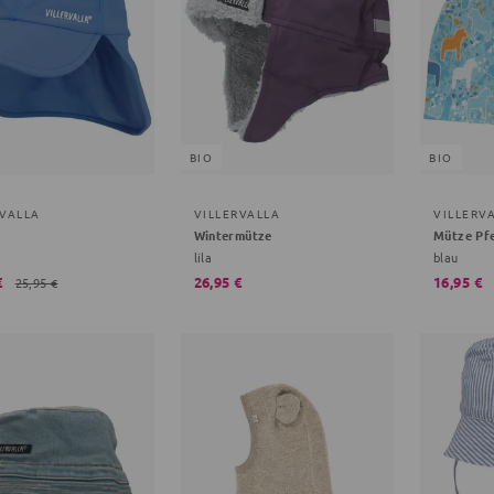
BIO
BIO
RVALLA
VILLERVALLA
VILLERV
Wintermütze
Mütze Pf
lila
blau
€
26,95 €
16,95 €
25,95 €