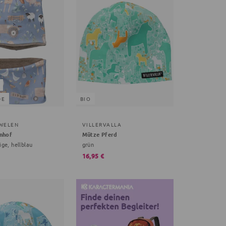
DE
BIO
WELEN
VILLERVALLA
nhof
Mütze Pferd
ige, hellblau
grün
16,95 €