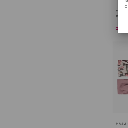
N
O
VILLE
Winter
26,95 
MÜSLI