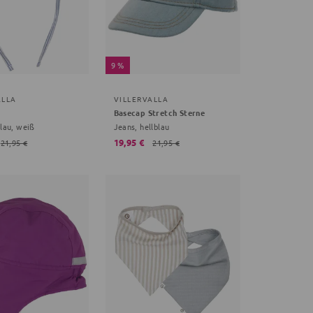
9 %
ALLA
VILLERVALLA
Basecap Stretch Sterne
blau, weiß
Jeans, hellblau
19,95 €
21,95 €
21,95 €