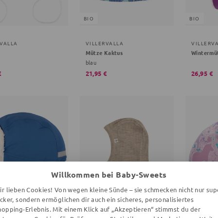
BIO
BIO
RVALLA
VILLERVALLA
VILLERV
Mütze Kaktus
Wintermü
blau
€
21,95 €
26,95 €
Willkommen bei Baby-Sweets
ir lieben Cookies! Von wegen kleine Sünde – sie schmecken nicht nur sup
ecker, sondern ermöglichen dir auch ein sicheres, personalisiertes
hopping-Erlebnis. Mit einem Klick auf „Akzeptieren“ stimmst du der
BIO