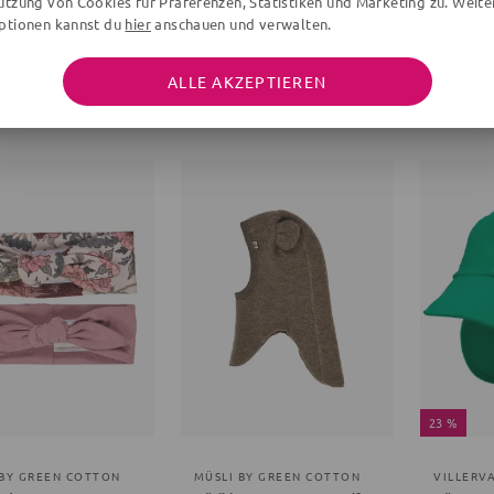
utzung von Cookies für Präferenzen, Statistiken und Marketing zu. Weite
ptionen kannst du
hier
anschauen und verwalten.
RVALLA
MÜSLI BY GREEN COTTON
VILLERV
mütze
Müsli by Green Cotton Unifarben hellbraun 80/86
Mütze Pf
ALLE AKZEPTIEREN
Unifarben
rosa
€
26,90 €
16,95 €
23 %
 BY GREEN COTTON
MÜSLI BY GREEN COTTON
VILLERV