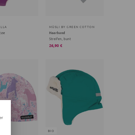
ALLA
MÜSLI BY GREEN COTTON
tze
Haarband
Streifen, bunt
26,90 €
er
BIO