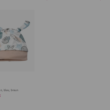
n, blau, braun
€