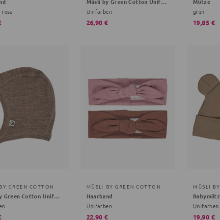
nd
Müsli by Green Cotton Unifarben creme 68/74
Mütze
 rosa
Unifarben
grün
€
26,90 €
19,85 €
 BY GREEN COTTON
MÜSLI BY GREEN COTTON
MÜSLI B
Müsli by Green Cotton Unifarben braun 68/74
Haarband
Babymütz
en
Unifarben
Unifarben
€
22,90 €
19,90 €