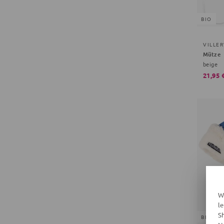
BIO
VILLE
Mütze
beige
21,95 
W
l
S
BIO