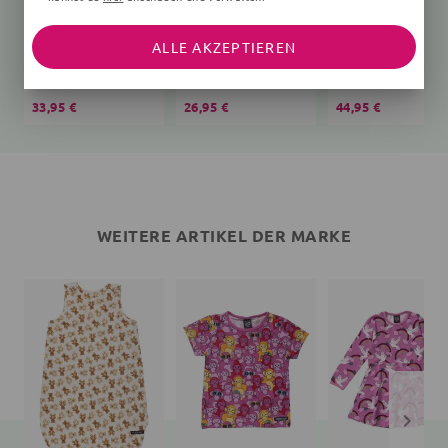
ALLE AKZEPTIEREN
Schlafsack Bär Teddy
T-Shirt
creme
Affen
Vögel, rosa
33,95 €
26,95 €
44,95 €
WEITERE ARTIKEL DER MARKE