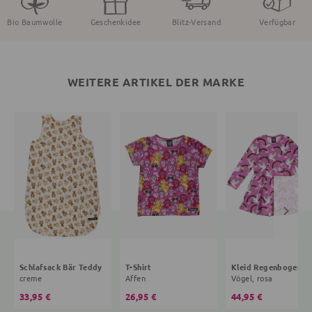
Bio Baumwolle
Geschenkidee
Blitz-Versand
Verfügbar
WEITERE ARTIKEL DER MARKE
Schlafsack Bär Teddy
T-Shirt
Kleid R
creme
Affen
Vögel, rosa
33,95 €
26,95 €
44,95 €