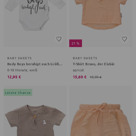
21 %
BABY SWEETS
BABY SWEETS
Body Boys beruhigt euch Grüße, Gemüse
T-Shirt Bruno, der Eisbär
0-18 Monate, weiß
apricot
12,95 €
15,60 €
19,99 €
Letzte Chance