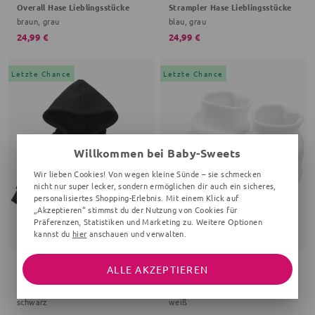
Overall Hase Lieblingsstücke
Strampler Hase Lieblingsstücke
braun, grau
blau, grau
24,99 €
24,99 €
Letzte Chance
Letzte Chance
Willkommen bei Baby-Sweets
Wir lieben Cookies! Von wegen kleine Sünde – sie schmecken
nicht nur super lecker, sondern ermöglichen dir auch ein sicheres,
personalisiertes Shopping-Erlebnis. Mit einem Klick auf
„Akzeptieren“ stimmst du der Nutzung von Cookies für
Präferenzen, Statistiken und Marketing zu. Weitere Optionen
kannst du
hier
anschauen und verwalten.
ALLE AKZEPTIEREN
BABY SWEETS
BABY SWEETS
Hoodie Junges Gemüse Grüße, Gemüse
Schuhe Elefant Little Elephant
schwarz
weiß