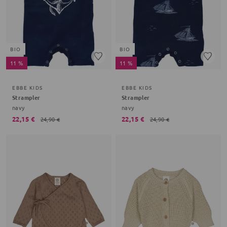
BIO
BIO
11 %
11 %
EBBE KIDS
EBBE KIDS
Strampler
Strampler
navy
navy
22,15 €
22,15 €
24,90 €
24,90 €