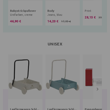
Babystrickpullover
Body
Print
Unifarben, creme
Jeans, blau
28,15 €
39,90 €
46,90 €
14,20 €
17,99 €
UNISEX
Lauflernwagen Schlafende Bären
Lauflernwagen Schlafende Bären
Puppenhauszubeh