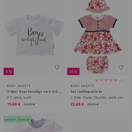
8 %
24 %
⌀
5
BABY SWEETS
BABY SWEETS
T-Shirt Boys beruhigt euch Grüße, Gemüse
Set Lieblingsstücke
0-7 Jahre, weiß
3 Teile, Floral, Streifen, weiß, rot
15,60 €
22,65 €
16,99 €
29,99 €
Letzte Chance