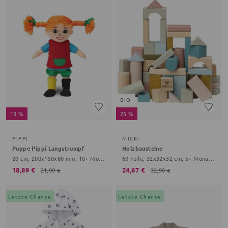
BIO
13 %
25 %
PIPPI
MICKI
Puppe Pippi Langstrumpf
Holzbausteine
20 cm, 200x150x60 mm, 10+ Monate, bunt
60 Teile, 32x32x32 cm, 5+ Monate, bunt
18,89 €
24,67 €
21,90 €
32,90 €
Letzte Chance
Letzte Chance