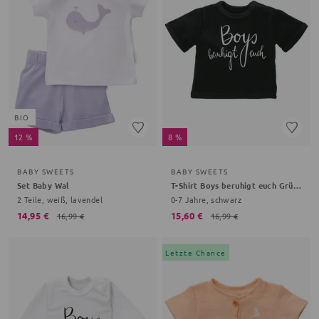
BIO
12 %
8 %
BABY SWEETS
BABY SWEETS
Set Baby Wal
T-Shirt Boys beruhigt euch Grüße, Gemüse
2 Teile, weiß, lavendel
0-7 Jahre, schwarz
14,95 €
15,60 €
16,99 €
16,99 €
Letzte Chance