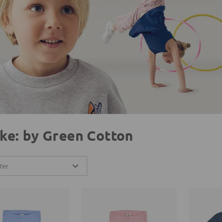
ke: by Green Cotton
lter