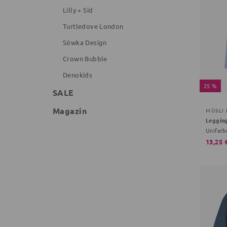
Lilly + Sid
Turtledove London
Sówka Design
Crown Bubble
Denokids
25 %
SALE
Magazin
MÜSLI
Leggin
Unifarb
13,25 