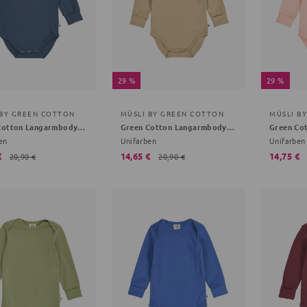
29 %
29 %
 BY GREEN COTTON
MÜSLI BY GREEN COTTON
MÜSLI B
Green Cotton Langarmbody dunkelblau 80
Green Cotton Langarmbody hellbraun 92
en
Unifarben
Unifarben
€
14,65 €
14,75 €
20,90 €
20,90 €