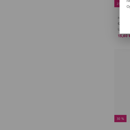
N
25 %
O
MÜSLI
Unifarb
15,60 
30 %