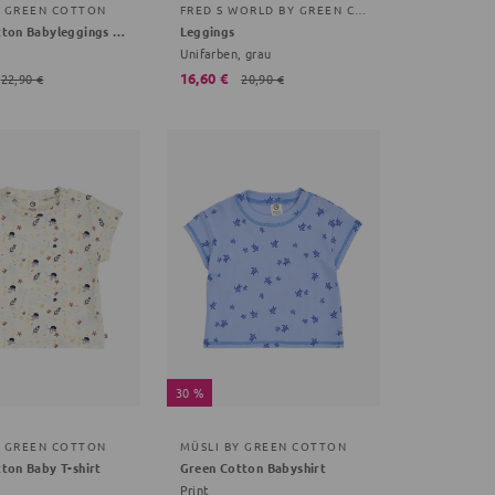
Y GREEN COTTON
FRED S WORLD BY GREEN COTTON
Green Cotton Babyleggings rot 68
Leggings
Unifarben, grau
16,60 €
22,90 €
20,90 €
30 %
Y GREEN COTTON
MÜSLI BY GREEN COTTON
ton Baby T-shirt
Green Cotton Babyshirt
Print