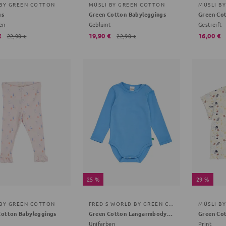
 BY GREEN COTTON
MÜSLI BY GREEN COTTON
MÜSLI B
gs
Green Cotton Babyleggings
en
Geblümt
Gestreift
€
19,90 €
16,00 €
22,90 €
22,90 €
25 %
29 %
 BY GREEN COTTON
FRED S WORLD BY GREEN COTTON
MÜSLI B
Cotton Babyleggings
Green Cotton Langarmbody blau 80
Green Cot
Unifarben
Print