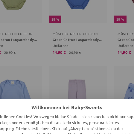
28 %
28 %
 BY GREEN COTTON
MÜSLI BY GREEN COTTON
MÜSLI B
Green Cotton Langarmbody gruen 74
Green Cotton Langarmbody blau 86
en
Unifarben
Unifarben
€
14,90 €
14,90 €
20,90 €
20,90 €
Willkommen bei Baby-Sweets
ir lieben Cookies! Von wegen kleine Sünde – sie schmecken nicht nur sup
ecker, sondern ermöglichen dir auch ein sicheres, personalisiertes
hopping-Erlebnis. Mit einem Klick auf „Akzeptieren“ stimmst du der