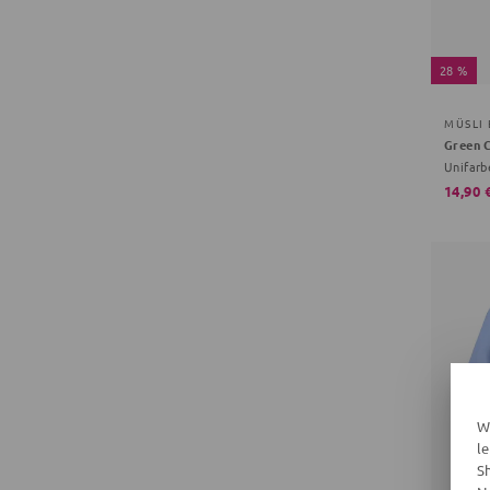
28 %
MÜSLI
Unifarb
14,90 
W
l
S