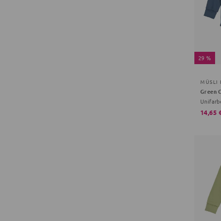
29 %
MÜSLI
Unifarb
14,65 