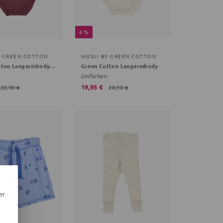
4 %
Y GREEN COTTON
MÜSLI BY GREEN COTTON
Green Cotton Langarmbody rot 74
Green Cotton Langarmbody
Unifarben
19,95 €
20,90 €
20,90 €
er