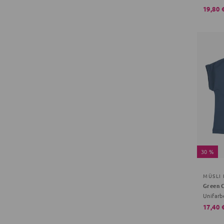
19,80 
30 %
MÜSLI
Unifarb
17,40 