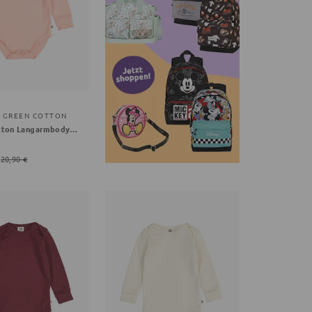
Y GREEN COTTON
Green Cotton Langarmbody orange 68
20,90 €