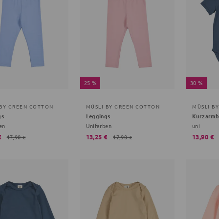
25 %
30 %
 BY GREEN COTTON
MÜSLI BY GREEN COTTON
MÜSLI B
gs
Leggings
Kurzarm
en
Unifarben
uni
€
13,25 €
13,90 €
17,90 €
17,90 €