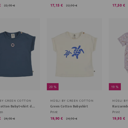
€
17,15 €
17,50 €
22,90 €
22,90 €
20 %
19 %
 BY GREEN COTTON
MÜSLI BY GREEN COTTON
MÜSLI B
Green Cotton Babyt-shirt dunkelblau 80
Green Cotton Babyshirt
Kurzarm
en
Print
Print
€
19,90 €
19,95 €
24,90 €
24,90 €