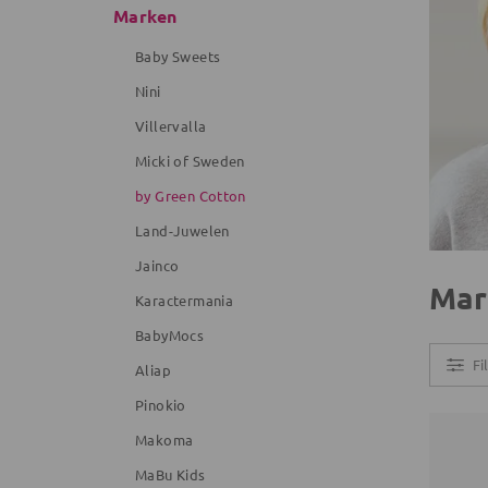
Marken
Baby Sweets
Nini
Villervalla
Micki of Sweden
by Green Cotton
Land-Juwelen
Jainco
Mar
Karactermania
BabyMocs
Fi
Aliap
Pinokio
Makoma
MaBu Kids