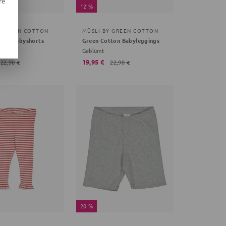
re
12 %
Y GREEN COTTON
MÜSLI BY GREEN COTTON
tton Babyshorts
Green Cotton Babyleggings
Geblümt
19,95 €
22,90 €
22,90 €
20 %