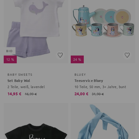
BIO
12 %
24 %
BABY SWEETS
BLUEY
Set Baby Wal
Teeservice Bluey
2 Teile, weiß, lavendel
10 Teile, 50 mm, 3+ Jahre, bunt
14,95 €
24,00 €
16,99 €
31,90 €