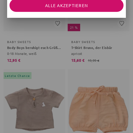
ALLE AKZEPTIEREN
21 %
BABY SWEETS
BABY SWEETS
Body Boys beruhigt euch Grüße, Gemüse
T-Shirt Bruno, der Eisbär
0-18 Monate, weiß
apricot
12,95 €
15,60 €
19,99 €
Letzte Chance