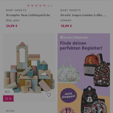
⌀
5
BABY SWEETS
BABY SWEETS
Strampler Hase Lieblingsstücke
Hoodie Junges Gemüse Grüße, Gemüse
blau, grau
schwarz
24,99 €
18,99 €
BIO
25 %
MICKI