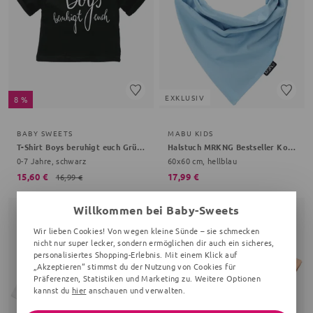
EXKLUSIV
8 %
BABY SWEETS
MABU KIDS
T-Shirt Boys beruhigt euch Grüße, Gemüse
Halstuch MRKNG Bestseller Kollektion
0-7 Jahre, schwarz
60x60 cm, hellblau
15,60 €
17,99 €
16,99 €
Willkommen bei Baby-Sweets
Letzte Chance
Wir lieben Cookies! Von wegen kleine Sünde – sie schmecken
nicht nur super lecker, sondern ermöglichen dir auch ein sicheres,
personalisiertes Shopping-Erlebnis. Mit einem Klick auf
„Akzeptieren“ stimmst du der Nutzung von Cookies für
Präferenzen, Statistiken und Marketing zu. Weitere Optionen
kannst du
hier
anschauen und verwalten.