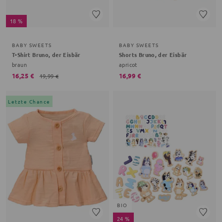
18 %
BABY SWEETS
BABY SWEETS
T-Shirt Bruno, der Eisbär
Shorts Bruno, der Eisbär
braun
apricot
16,25 €
16,99 €
19,99 €
Letzte Chance
BIO
24 %