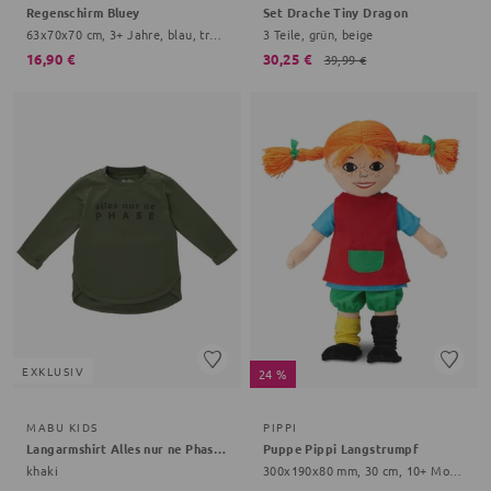
Regenschirm Bluey
Set Drache Tiny Dragon
63x70x70 cm, 3+ Jahre, blau, transparent
3 Teile, grün, beige
16,90 €
30,25 €
39,99 €
EXKLUSIV
24 %
MABU KIDS
PIPPI
Langarmshirt Alles nur ne Phase Bestseller Kollektion
Puppe Pippi Langstrumpf
khaki
300x190x80 mm, 30 cm, 10+ Monate, bunt