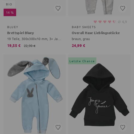
BIO
14 %
⌀
4,9
BLUEY
BABY SWEETS
Brettspiel Bluey
Overall Hase Lieblingsstücke
19 Teile, 300x300x10 mm, 3+ Jahre, bunt
braun, grau
19,55 €
24,99 €
22,90 €
Letzte Chance