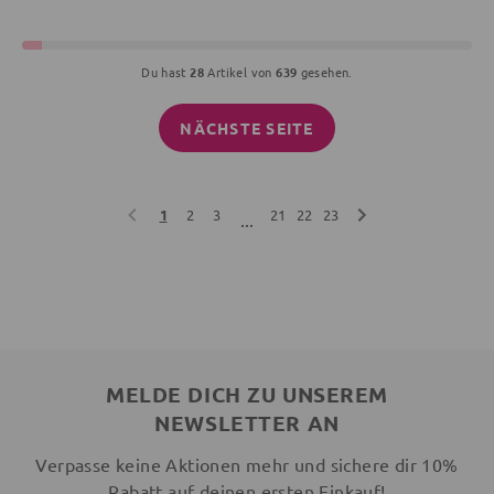
Du hast
28
Artikel von
639
gesehen.
NÄCHSTE SEITE
1
2
3
21
22
23
...
MELDE DICH ZU UNSEREM
NEWSLETTER AN
Verpasse keine Aktionen mehr und sichere dir 10%
Rabatt auf deinen ersten Einkauf!