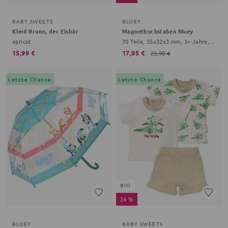
BABY SWEETS
BLUEY
Kleid Bruno, der Eisbär
Magnetbuchstaben Bluey
apricot
70 Teile, 35x32x3 mm, 3+ Jahre, bunt
15,99 €
17,95 €
23,90 €
Letzte Chance
Letzte Chance
BIO
24 %
BLUEY
BABY SWEETS