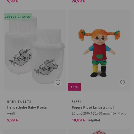
9,99 €
24,99 €
Letzte Chance
13 %
BABY SWEETS
PIPPI
Handschuhe Baby Koala
Puppe Pippi Langstrumpf
weiß
20 cm, 200x150x60 mm, 10+ Monate, bunt
9,99 €
18,89 €
21,90 €