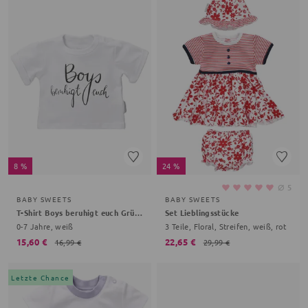
8 %
24 %
⌀
5
BABY SWEETS
BABY SWEETS
T-Shirt Boys beruhigt euch Grüße, Gemüse
Set Lieblingsstücke
0-7 Jahre, weiß
3 Teile, Floral, Streifen, weiß, rot
15,60 €
22,65 €
16,99 €
29,99 €
Letzte Chance