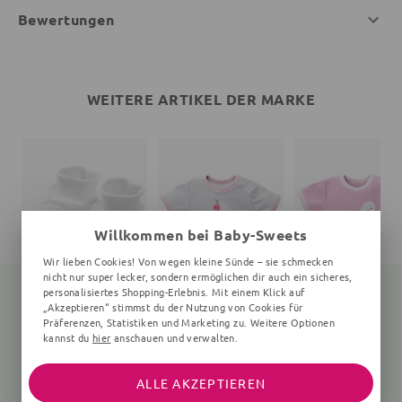
Bewertungen
WEITERE ARTIKEL DER MARKE
Willkommen bei Baby-Sweets
Wir lieben Cookies! Von wegen kleine Sünde – sie schmecken
nicht nur super lecker, sondern ermöglichen dir auch ein sicheres,
personalisiertes Shopping-Erlebnis. Mit einem Klick auf
„Akzeptieren“ stimmst du der Nutzung von Cookies für
Präferenzen, Statistiken und Marketing zu. Weitere Optionen
kannst du
hier
anschauen und verwalten.
Schuhe Elefant Little Elephant
T-Shirt Little Cupcake
weiß
rosa, grau
weiß, rosa
9,99 €
14,99 €
14,99 €
ALLE AKZEPTIEREN