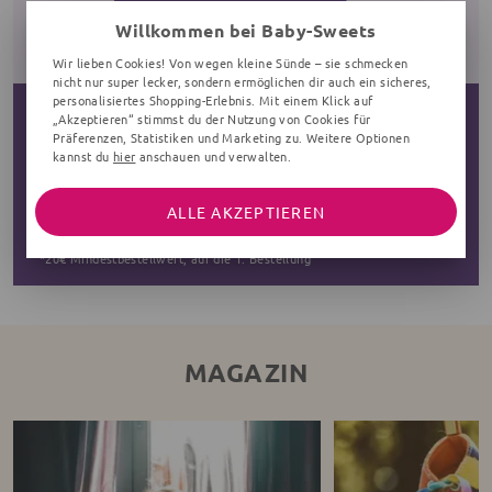
Willkommen bei Baby-Sweets
Wir lieben Cookies! Von wegen kleine Sünde – sie schmecken
nicht nur super lecker, sondern ermöglichen dir auch ein sicheres,
personalisiertes Shopping-Erlebnis. Mit einem Klick auf
„Akzeptieren“ stimmst du der Nutzung von Cookies für
5€ App-Rabatt*
Präferenzen, Statistiken und Marketing zu. Weitere Optionen
Mit dem Aktionscode: HALLOAPP
kannst du
hier
anschauen und verwalten.
ZUM DOWNLOAD
ALLE AKZEPTIEREN
*20€ Mindestbestellwert, auf die 1. Bestellung
MAGAZIN