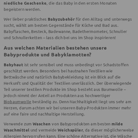
niedliche Geschenke
, die das Baby in den ersten Monaten
begeistern werden.
Wer lieber praktisches
Babyzubehör
für den Alltag und unterwegs
sucht, wählt am besten Gegenstände für Küche und Bad aus.
Babyflaschen, Besteck, Badewanne, Badethermometer, Schnuller
und Schnullerketten – lass dich bei uns im Shop inspirieren!
Aus welchen Materialien bestehen unsere
Babyprodukte und Babyklamotten?
Babyhaut
ist sehr sensibel und muss unbedingt vor Schadstoffen
geschützt werden. Besonders bei hautnahen Textilien wie
Bettwäsche und natürlich Babybekleidung ist ein Blick auf die
Herkunft und Qualität der Textilien unerlässlich. Der überwiegende
Teil unserer textilen Produkte im Shop besteht aus Baumwolle –
jedoch nimmt der Anteil an Produkten aus hochwertiger
Biobaumwolle
beständig zu. Denn Nachhaltigkeit liegt uns sehr am
Herzen, darum achten wir bei unseren Baby-Produkten immer mehr
auf eine faire und nachhaltige Herstellung.
Verwende zum
Waschen
von Babyprodukten am besten
milde
Waschmittel
und vermeide
Weichspüler
, da dieser möglicherweise
Allergien hervorrufen kann. Eine schöne Alternative ist, die Wäsche