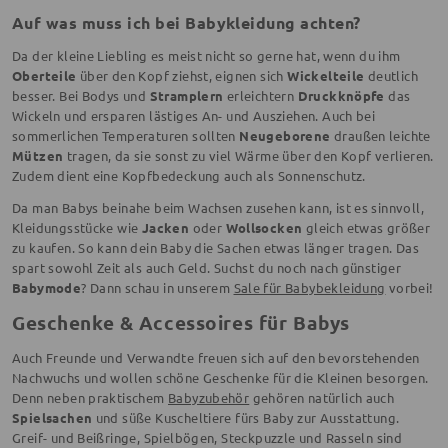
Auf was muss ich bei Babykleidung achten?
Da der kleine Liebling es meist nicht so gerne hat, wenn du ihm
Oberteile
über den Kopf ziehst, eignen sich
Wickelteile
deutlich
besser. Bei Bodys und
Stramplern
erleichtern
Druckknöpfe
das
Wickeln und ersparen lästiges An- und Ausziehen. Auch bei
sommerlichen Temperaturen sollten
Neugeborene
draußen leichte
Mützen
tragen, da sie sonst zu viel Wärme über den Kopf verlieren.
Zudem dient eine Kopfbedeckung auch als Sonnenschutz.
Da man Babys beinahe beim Wachsen zusehen kann, ist es sinnvoll,
Kleidungsstücke wie
Jacken
oder
Wollsocken
gleich etwas größer
zu kaufen. So kann dein Baby die Sachen etwas länger tragen. Das
spart sowohl Zeit als auch Geld. Suchst du noch nach günstiger
Babymode
? Dann schau in unserem
Sale für Babybekleidung
vorbei!
Geschenke & Accessoires für Babys
Auch Freunde und Verwandte freuen sich auf den bevorstehenden
Nachwuchs und wollen schöne Geschenke für die Kleinen besorgen.
Denn neben praktischem
Babyzubehör
gehören natürlich auch
Spielsachen
und süße Kuscheltiere fürs Baby zur Ausstattung.
Greif- und Beißringe, Spielbögen, Steckpuzzle und Rasseln sind