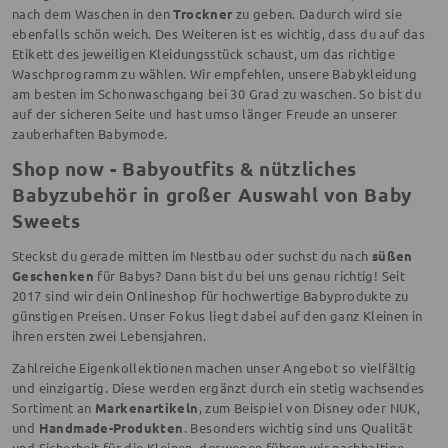
nach dem Waschen in den
Trockner
zu geben. Dadurch wird sie
ebenfalls schön weich. Des Weiteren ist es wichtig, dass du auf das
Etikett des jeweiligen Kleidungsstück schaust, um das richtige
Waschprogramm zu wählen. Wir empfehlen, unsere Babykleidung
am besten im Schonwaschgang bei 30 Grad zu waschen. So bist du
auf der sicheren Seite und hast umso länger Freude an unserer
zauberhaften Babymode.
Shop now - Babyoutfits & nützliches
Babyzubehör in großer Auswahl von Baby
Sweets
Steckst du gerade mitten im Nestbau oder suchst du nach
süßen
Geschenken
für Babys? Dann bist du bei uns genau richtig! Seit
2017 sind wir dein Onlineshop für hochwertige Babyprodukte zu
günstigen Preisen. Unser Fokus liegt dabei auf den ganz Kleinen in
ihren ersten zwei Lebensjahren.
Zahlreiche Eigenkollektionen machen unser Angebot so vielfältig
und einzigartig. Diese werden ergänzt durch ein stetig wachsendes
Sortiment an
Markenartikeln
, zum Beispiel von Disney oder NUK,
und
Handmade-Produkten
. Besonders wichtig sind uns Qualität
und Sicherheit für die Kleinen, deswegen führen wir nachhaltige