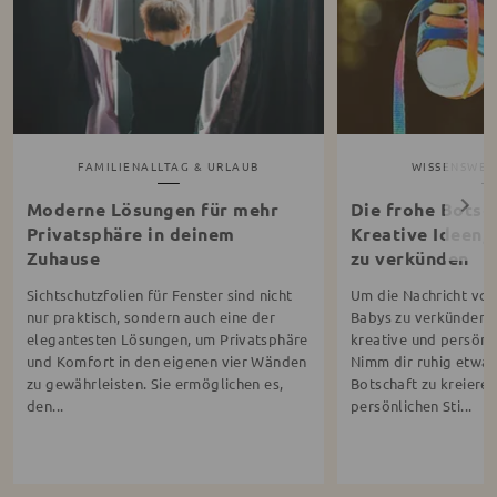
FAMILIENALLTAG & URLAUB
WISSENSWERT
Moderne Lösungen für mehr
Die frohe Botsch
Privatsphäre in deinem
Kreative Ideen,
Zuhause
zu verkünden
Sichtschutzfolien für Fenster sind nicht
Um die Nachricht von
nur praktisch, sondern auch eine der
Babys zu verkünden, g
elegantesten Lösungen, um Privatsphäre
kreative und persönl
und Komfort in den eigenen vier Wänden
Nimm dir ruhig etwas 
zu gewährleisten. Sie ermöglichen es,
Botschaft zu kreieren
den...
persönlichen Sti...