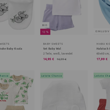
BIO
EXKLUSIV
12 %
SWEETS
BABY SWEETS
MABU KI
huhe Baby Koala
Set Baby Wal
2 Teile, weiß, lavendel
60x60 cm,
14,95 €
17,99 €
16,99 €
Chance
Letzte Chance
Letzte Ch