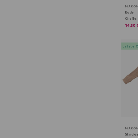
MAKO
Body
Giraffe,
14,30 
Letzte 
MAKO
Strickj