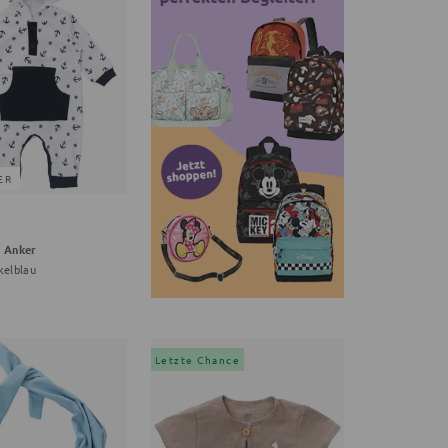
ER
r Anker
kelblau
Letzte Chance