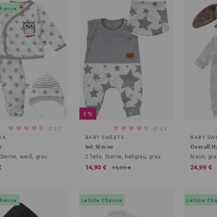
Chance
6 %
⌀
⌀
4,7
4,4
MA
BABY SWEETS
BABY SW
e
Set Sterne
Overall H
 Sterne, weiß, grau
2 Teile, Sterne, hellgrau, grau
braun, gra
€
14,90 €
24,99 €
15,99 €
Chance
Letzte Chance
Letzte Ch