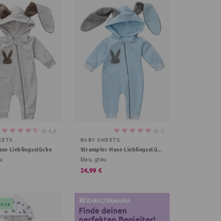
⌀
⌀
4,9
5
EETS
BABY SWEETS
ase Lieblingsstücke
Strampler Hase Lieblingsstücke
u
blau, grau
24,99 €
ance