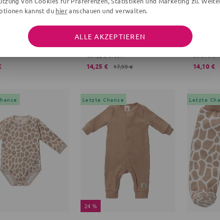
utzung von Cookies für Präferenzen, Statistiken und Marketing zu. Weite
ptionen kannst du
hier
anschauen und verwalten.
20 %
21 %
SWEETS
MAKOMA
MAKOMA
ALLE AKZEPTIEREN
Bruno, der Eisbär
Body
Wickelbo
Gerippt, braun
Streifen, 
€
14,25 €
14,10 €
17,99 €
Chance
Letzte Chance
Letzte Ch
24 %