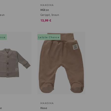
MAKOMA
Mütze
raun
Gerippt, braun
13,99 €
ance
Letzte Chance
MAKOMA
ke
Hose