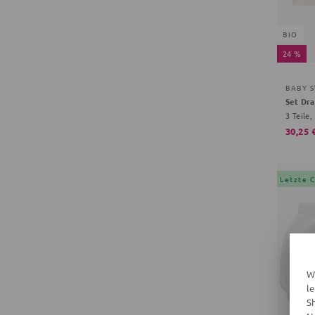
BIO
24 %
BABY 
Set Dr
3 Teile,
30,25 
Letzte 
W
l
S