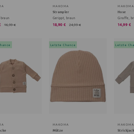
MA
MAKOMA
MAKOMA
Strampler
Hose
 braun
Gerippt, braun
Giraffe, b
€
18,90 €
14,99 €
16,99 €
24,99 €
Chance
Letzte Chance
Letzte Ch
MA
MAKOMA
MAKOMA
acke
Mütze
Strickjac