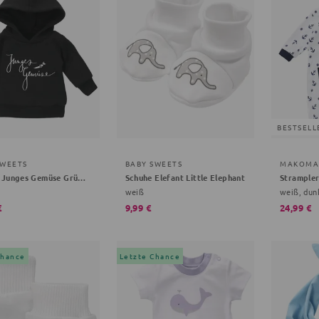
BESTSELL
SWEETS
BABY SWEETS
MAKOMA
Hoodie Junges Gemüse Grüße, Gemüse
Schuhe Elefant Little Elephant
Strample
z
weiß
weiß, dun
€
9,99 €
24,99 €
Chance
Letzte Chance