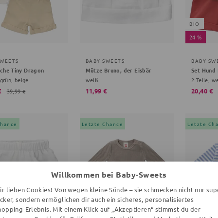
BIO
24 %
SWEETS
BABY SWEETS
BABY SW
ache Tiny Dragon
Mütze Bruno, der Eisbär
Set Hund 
 grün, beige
weiß
2 Teile, w
€
11,99 €
20,40 €
39,99 €
Chance
Letzte Chance
Letzte Ch
Willkommen bei Baby-Sweets
ir lieben Cookies! Von wegen kleine Sünde – sie schmecken nicht nur sup
ecker, sondern ermöglichen dir auch ein sicheres, personalisiertes
hopping-Erlebnis. Mit einem Klick auf „Akzeptieren“ stimmst du der