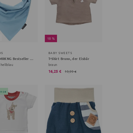
18 %
DS
BABY SWEETS
Halstuch MRKNG Bestseller Kollektion
T-Shirt Bruno, der Eisbär
 hellblau
braun
16,25 €
19,99 €
ance