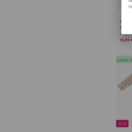
N
O
BABY 
Shorts 
weiß
16,99 
Letzte 
15 %