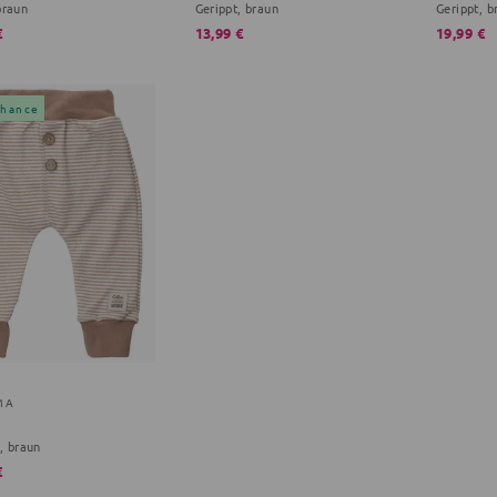
braun
Gerippt, braun
Gerippt, b
€
13,99 €
19,99 €
Chance
MA
n, braun
€