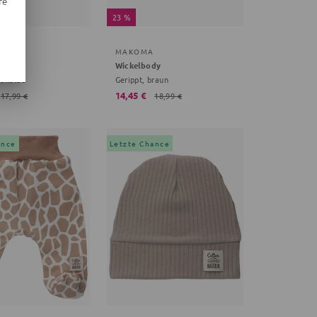
re
23 %
MAKOMA
dy
Wickelbody
hellblau
Gerippt, braun
14,45 €
17,99 €
18,99 €
ance
Letzte Chance