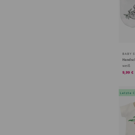
BABY 
Handsc
weiß
9,99 €
Letzte 