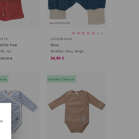
HANDMADE
⌀
5
EETS
GRINSEHASI
Little Paw
Hose
eiß, rot
Streifen, blau, beige
39,99 €
26,99 €
ance
Letzte Chance
er