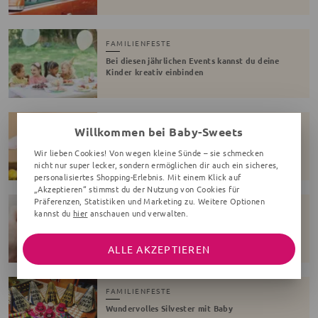
FAMILIENFESTE
Bei diesen jährlichen Events kannst du deine
Kinder kreativ einbinden
FAMILIENFESTE
Willkommen bei Baby-Sweets
Rituale, Bastelspaß & Co: Ideen für das
Wir lieben Cookies! Von wegen kleine Sünde – sie schmecken
perfekte Osterfest mit Kind
nicht nur super lecker, sondern ermöglichen dir auch ein sicheres,
personalisiertes Shopping-Erlebnis. Mit einem Klick auf
„Akzeptieren“ stimmst du der Nutzung von Cookies für
Präferenzen, Statistiken und Marketing zu. Weitere Optionen
KINDERWUNSCH
kannst du
hier
anschauen und verwalten.
Kinderplanung: An welche Dinge sollte ich
frühzeitig denken?
ALLE AKZEPTIEREN
FAMILIENFESTE
Wundervolles Silvester mit Baby