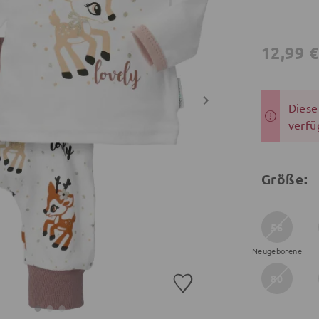
12,99 
Dieser
verfü
Größe:
56
Neugeborene
80