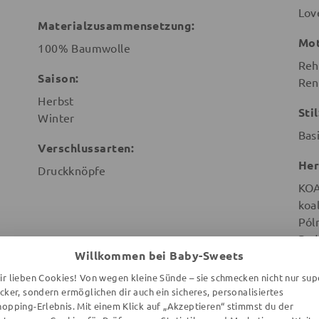
Lov
Materialzusammensetzung:
Mot
100% Baumwolle
Reh
Saison:
Ren
Herbst
Stil
Winter
Bas
Verschlussarten:
Her
Druckknöpfe
KO
koa
Pól
Rad
Willkommen bei Baby-Sweets
Pol
ir lieben Cookies! Von wegen kleine Sünde – sie schmecken nicht nur sup
ecker, sondern ermöglichen dir auch ein sicheres, personalisiertes
hopping-Erlebnis. Mit einem Klick auf „Akzeptieren“ stimmst du der