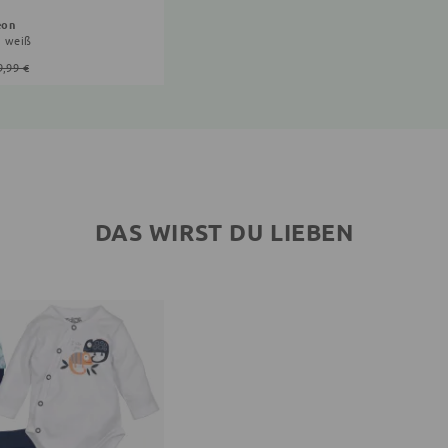
eon
u, weiß
9,99 €
DAS WIRST DU LIEBEN