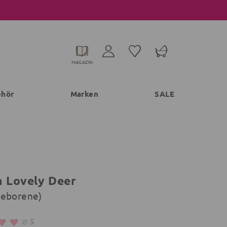
MAGAZIN
ehör
Marken
SALE
h Lovely Deer
geborene)
⌀
5