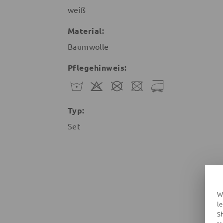
weiß
Material:
Baumwolle
Pflegehinweis:
Typ:
Set
W
l
S