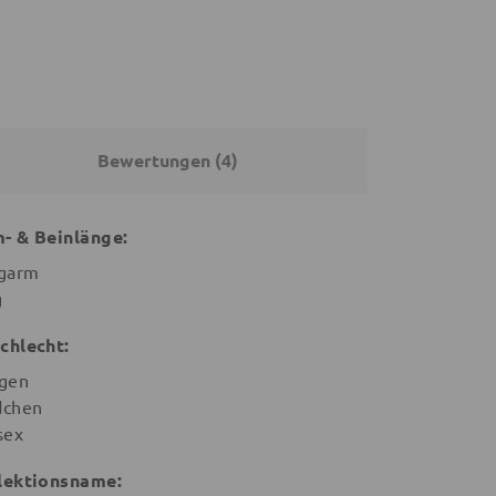
Bewertungen (4)
- & Beinlänge:
garm
g
chlecht:
gen
chen
sex
lektionsname: