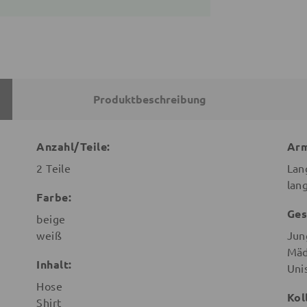
Produktbeschreibung
Anzahl/Teile:
Arm
2 Teile
Lan
lan
Farbe:
Ges
beige
weiß
Jun
Mäd
Inhalt:
Uni
Hose
Kol
Shirt