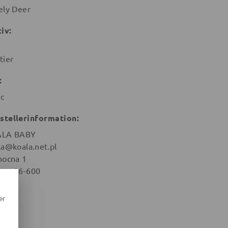
ely Deer
iv:
tier
:
ic
stellerinformation:
ALA BABY
la@koala.net.pl
nocna 1
om 26-600
en
er