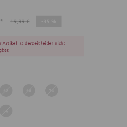
€*
-35 %
19,99 €
 Artikel ist derzeit leider nicht
gbar.
62
68
74
86