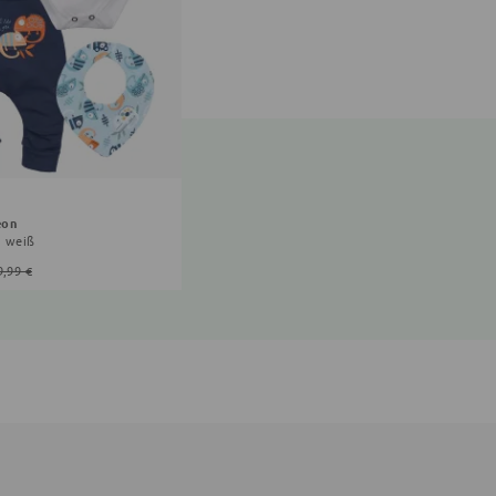
eon
u, weiß
9,99 €