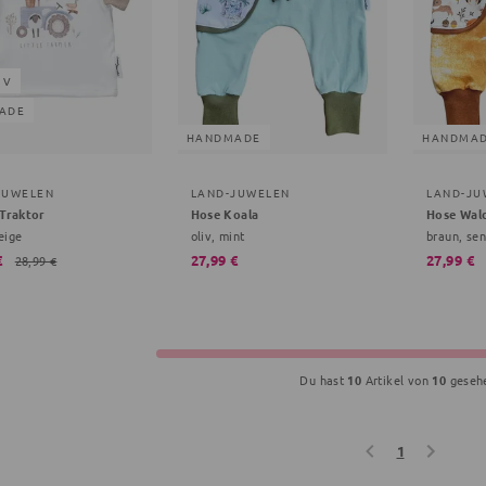
IV
ADE
HANDMADE
HANDMA
JUWELEN
LAND-JUWELEN
LAND-JU
 Traktor
Hose Koala
Hose Wald
eige
oliv, mint
braun, sen
€
27,99 €
27,99 €
28,99 €
Du hast
10
Artikel von
10
geseh
1