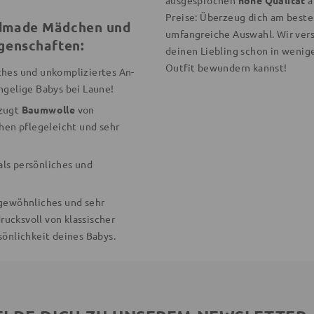
Preise: Überzeug dich am besten
ndmade Mädchen und
umfangreiche Auswahl. Wir vers
genschaften:
deinen Liebling schon in wenig
Outfit bewundern kannst!
ches und unkompliziertes An-
ngelige Babys bei Laune!
rzugt
Baumwolle
von
hen pflegeleicht und sehr
ls persönliches und
rgewöhnliches und sehr
rucksvoll von klassischer
önlichkeit deines Babys.