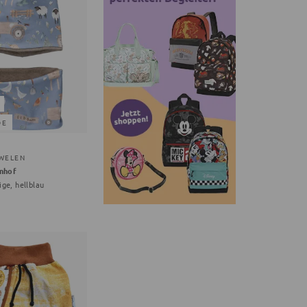
DE
WELEN
nhof
ige, hellblau