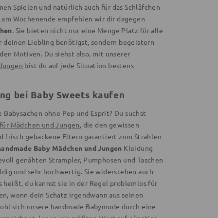
en Spielen und natürlich auch für das Schläfchen
g am Wochenende empfehlen wir dir dagegen
chen
. Sie bieten nicht nur eine Menge Platz für alle
r deinen Liebling benötigst, sondern begeistern
den Motiven. Du siehst also, mit unserer
 Jungen
bist du auf jede Situation bestens
ng bei Baby Sweets kaufen
ge Babysachen ohne Pep und Esprit? Du suchst
für Mädchen und Jungen
, die den gewissen
d frisch gebackene Eltern garantiert zum Strahlen
handmade Baby Mädchen und Jungen
Kleidung
ebevoll genähten Strampler, Pumphosen und Taschen
oldig und sehr hochwertig. Sie widerstehen auch
heißt, du kannst sie in der Regel problemlos für
en, wenn dein Schatz irgendwann aus seinen
ohl sich unsere handmade Babymode durch eine
uszeichnet, legen wir größten Wert auf günstige