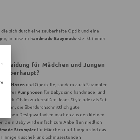
ie sich durch eine zauberhafte Optik und eine
en, in unserer
handmade Babymode
steckt immer
er
ykleidung für Mädchen und Jungen
ts überhaupt?
re
tigte Hosen
und Oberteile, sondern auch Strampler
 unserer
Pumphosen
für Babys sind handmade, und
en Blick. Ob im zuckersüßen Jeans-Style oder als Set
zchen, die überdurchschnittlich gute
tehlichen Designvarianten machen aus den kleinen
. Dein Baby wird einfach zum Anbeißen niedlich
dmade Strampler
für Mädchen und Jungen sind das
Für innige Kuschel- und Schmusestunden