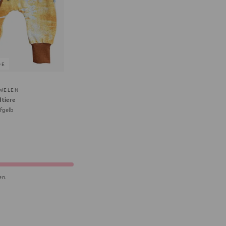
DE
WELEN
tiere
fgelb
en.