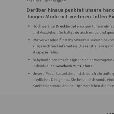
noch dazu sehr bequem.
Darüber hinaus punktet unsere ha
Jungen Mode mit weiteren tollen Ei
Hochwertige
Druckknöpfe
sorgen für ein einfa
und Ausziehen. So hältst du auch müde und que
Wir verwenden für Baby Sweets Kleidung bevo
ausgesuchten Lieferanten. Diese ist ausgesproc
strapazierfähig.
Babymode handmade eignet sich hervorragend a
individuelles
Geschenk zur Geburt
.
Unsere Produkte zeichnen sich durch ein auße
niedliches Design aus. Sie heben sich somit eind
Konfektionsware ab und unterstreichen die Pers