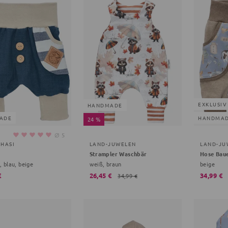
EXKLUSIV
HANDMADE
ADE
HANDMA
24 %
⌀
5
EHASI
LAND-JUWELEN
LAND-JU
Strampler Waschbär
Hose Bau
, blau, beige
weiß, braun
beige
€
26,45 €
34,99 €
34,99 €