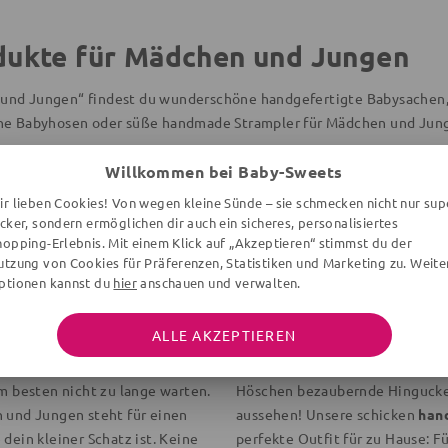
dukte für Mädchen und Jungen
und Jungen“ findest du wunderschöne handgefertigte Babysachen, d
che Babyhosen oder süße handmade Strampler für Mädchen und Jung
Willkommen bei Baby-Sweets
ir lieben Cookies! Von wegen kleine Sünde – sie schmecken nicht nur sup
 Babykleidung für
Welche handmade Bab
ecker, sondern ermöglichen dir auch ein sicheres, personalisiertes
gibt es bei Baby Swee
hopping-Erlebnis. Mit einem Klick auf „Akzeptieren“ stimmst du der
utzung von Cookies für Präferenzen, Statistiken und Marketing zu. Weite
nicht nur eine Werbebotschaft,
Wir führen nicht nur
handgefer
ptionen kannst du
hier
anschauen und verwalten.
schöne und unverwechselbare
und sogar Windeltaschen. Viele
erialien
besteht und
das siehst du auch auf den erst
ALLE AKZEPTIEREN
dir unser Wort! Die Produkte
zusammen mit Halstuch und Müt
 begrenzten Anzahl zur
Verarbeitung und die unwiders
am besten nicht zu lange warten.
Höschen bezaubernde Hingucker
und Jungen steht für einen
aussehen! Unsere schicken
han
dein kleiner Schatz ist. Keine
perfekte Outfit für zu Hause: 