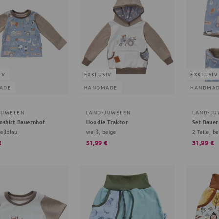
IV
EXKLUSIV
EXKLUSIV
ADE
HANDMADE
HANDMA
JUWELEN
LAND-JUWELEN
LAND-JU
mshirt Bauernhof
Hoodie Traktor
Set Bauer
ellblau
weiß, beige
2 Teile, be
€
51,99 €
31,99 €