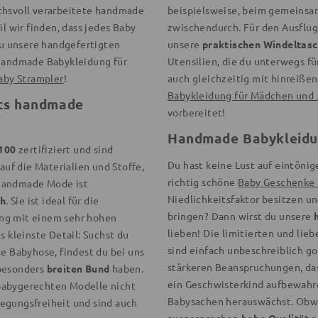
chsvoll verarbeitete handmade
beispielsweise, beim gemeinsam
 wir finden, dass jedes Baby
zwischendurch. Für den Ausflu
 du unsere handgefertigten
unsere
praktischen Windeltas
 handmade Babykleidung für
Utensilien, die du unterwegs fü
aby Strampler
!
auch gleichzeitig mit hinreißen
Babykleidung für Mädchen und
ets handmade
vorbereitet!
Handmade Babykleidu
100
zertifiziert und sind
Du hast keine Lust auf eintöni
 auf die Materialien und Stoffe,
richtig schöne
Baby Geschenke 
 handmade Mode ist
Niedlichkeitsfaktor besitzen un
ch
. Sie ist ideal für die
bringen? Dann wirst du unsere
ng mit einem sehr hohen
lieben! Die limitierten und li
s kleinste Detail: Suchst du
sind einfach unbeschreiblich g
he Babyhose, findest du bei uns
stärkeren Beanspruchungen, das 
 besonders
breiten Bund
haben.
ein Geschwisterkind aufbewahr
babygerechten Modelle nicht
Babysachen herauswächst. Obw
egungsfreiheit und sind auch
ausgesprochen
hohe Qualität
a