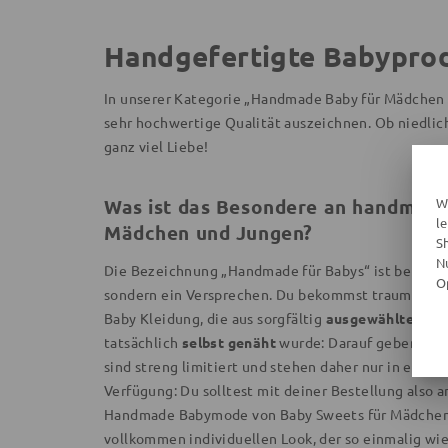
Handgefertigte Babypro
In unserer Kategorie „Handmade Baby für Mädchen 
sehr hochwertige Qualität auszeichnen. Ob niedli
ganz viel Liebe!
W
Was ist das Besondere an handmade
l
Mädchen und Jungen?
S
N
Die Bezeichnung „Handmade für Babys“ ist bei uns 
O
sondern ein Versprechen. Du bekommst traumhaft 
Baby Kleidung, die aus sorgfältig
ausgewählten Mat
tatsächlich
selbst genäht
wurde: Darauf geben wir 
sind streng limitiert und stehen daher nur in einer
Verfügung: Du solltest mit deiner Bestellung also 
Handmade Babymode von Baby Sweets für Mädchen 
vollkommen individuellen Look, der so einmalig wie 