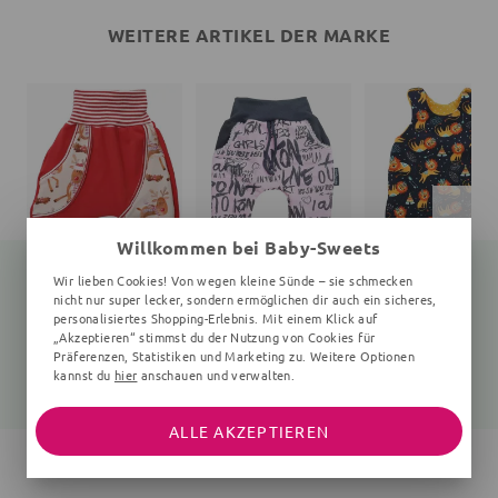
WEITERE ARTIKEL DER MARKE
Willkommen bei Baby-Sweets
Wir lieben Cookies! Von wegen kleine Sünde – sie schmecken
nicht nur super lecker, sondern ermöglichen dir auch ein sicheres,
personalisiertes Shopping-Erlebnis. Mit einem Klick auf
Hose Rentier
Hose
Strampler Löwe
„Akzeptieren“ stimmst du der Nutzung von Cookies für
weiß, rot
Typo Look, navy, rosa
schwarz, gelb
Präferenzen, Statistiken und Marketing zu. Weitere Optionen
kannst du
hier
anschauen und verwalten.
34,99 €
27,99 €
34,99 €
ALLE AKZEPTIEREN