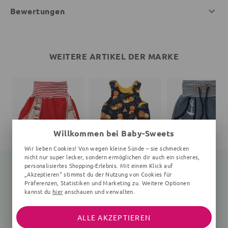
Bewertungen
WEITERE ARTIKEL DER MARKE
Willkommen bei Baby-Sweets
Wir lieben Cookies! Von wegen kleine Sünde – sie schmecken
nicht nur super lecker, sondern ermöglichen dir auch ein sicheres,
personalisiertes Shopping-Erlebnis. Mit einem Klick auf
„Akzeptieren“ stimmst du der Nutzung von Cookies für
Präferenzen, Statistiken und Marketing zu. Weitere Optionen
kannst du
hier
anschauen und verwalten.
Hose Rentier
Strampler Löwe
Hose Anker
weiß, rot
schwarz, gelb
34,99 €
34,99 €
34,99 €
ALLE AKZEPTIEREN