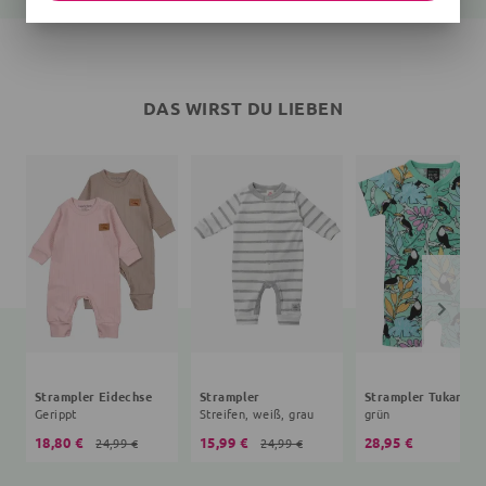
DAS WIRST DU LIEBEN
Strampler Eidechse
Strampler
Strampler Tukan
Gerippt
Streifen, weiß, grau
grün
18,80 €
15,99 €
28,95 €
24,99 €
24,99 €