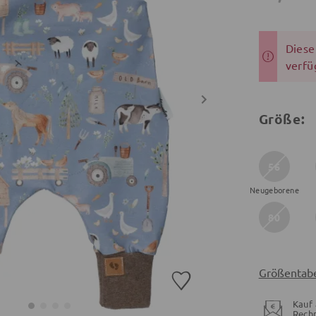
Dieser
verfü
Größe:
56
Neugeborene
80
Größentabe
Kauf 
Rech