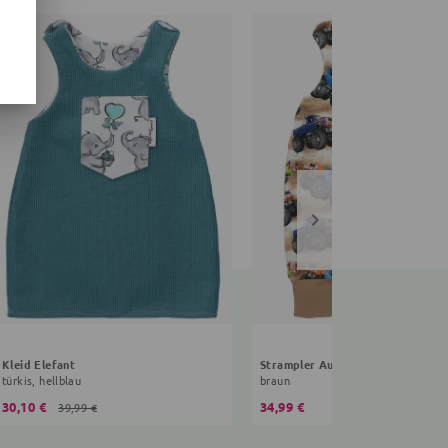
Kleid Elefant
Strampler Auto
türkis, hellblau
braun
30,10 €
34,99 €
39,99 €