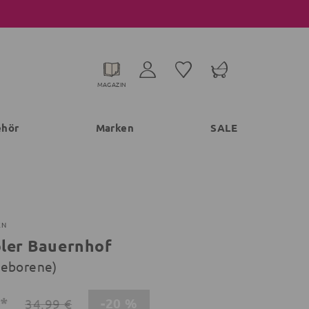
MAGAZIN
ehör
Marken
SALE
EN
ler Bauernhof
geborene)
€*
-20 %
34,99 €