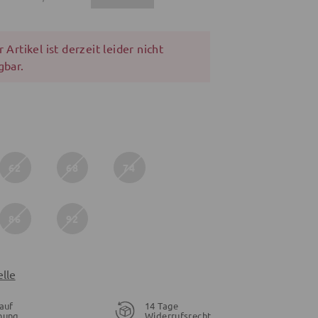
 Artikel ist derzeit leider nicht
gbar.
62
68
74
86
92
lle
auf
14 Tage
nung
Widerrufsrecht