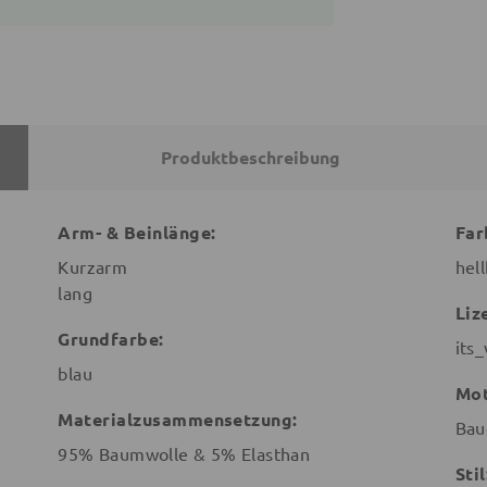
Produktbeschreibung
Arm- & Beinlänge:
Far
Kurzarm
hel
lang
Liz
Grundfarbe:
its_
blau
Mot
Materialzusammensetzung:
Bau
95% Baumwolle & 5% Elasthan
Stil