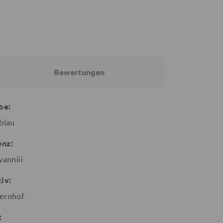
Bewertungen
be:
lblau
enz:
vanniii
iv:
ernhof
: