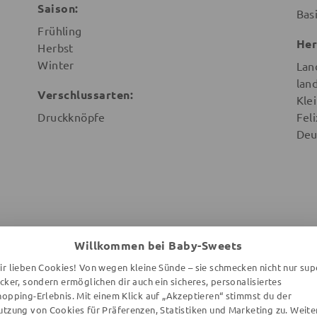
Saison:
Bas
Frühling
Her
Herbst
Winter
Lan
lan
Verschlussarten:
Kle
Druckknöpfe
Fel
Deu
Willkommen bei Baby-Sweets
ir lieben Cookies! Von wegen kleine Sünde – sie schmecken nicht nur sup
WEITERE ARTIKEL DER MARKE
ecker, sondern ermöglichen dir auch ein sicheres, personalisiertes
hopping-Erlebnis. Mit einem Klick auf „Akzeptieren“ stimmst du der
utzung von Cookies für Präferenzen, Statistiken und Marketing zu. Weite