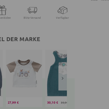
henkidee
Blitz-Versand
Verfügbar
EL DER MARKE
27,99 €
30,10 €
34,99 €
39,99 €