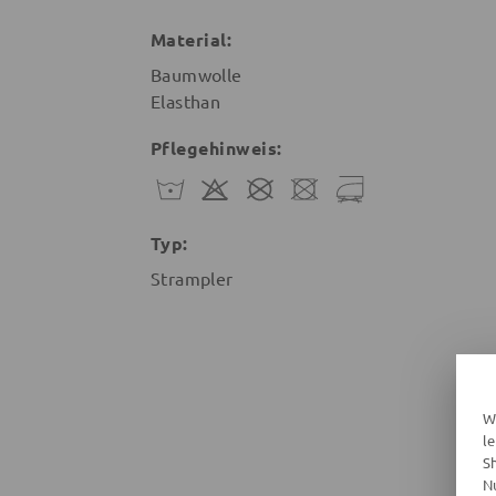
Material:
Baumwolle
Elasthan
Pflegehinweis:
Typ:
Strampler
W
l
S
N