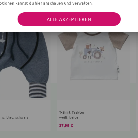
ptionen kannst du
hier
anschauen und verwalten.
ALLE AKZEPTIEREN
T-Shirt Traktor
ans, blau, schwarz
weiß, beige
27,99 €