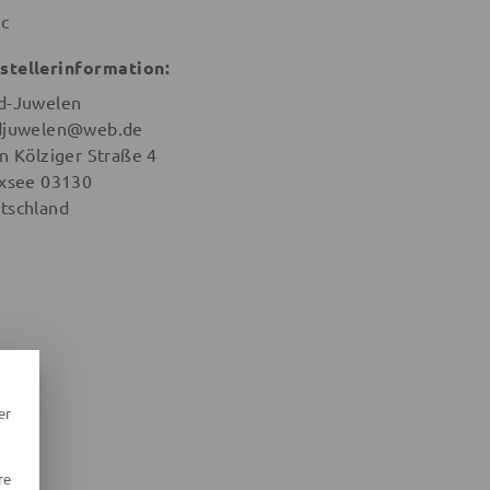
ic
stellerinformation:
d-Juwelen
djuwelen@web.de
in Kölziger Straße 4
ixsee 03130
tschland
er
re