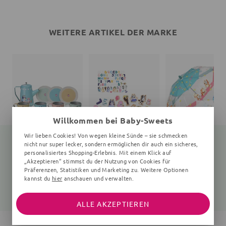
WEITERE ARTIKEL DER MARKE
Willkommen bei Baby-Sweets
Wir lieben Cookies! Von wegen kleine Sünde – sie schmecken
nicht nur super lecker, sondern ermöglichen dir auch ein sicheres,
personalisiertes Shopping-Erlebnis. Mit einem Klick auf
„Akzeptieren“ stimmst du der Nutzung von Cookies für
Teeservice Bluey
Magnetbuchstaben Bluey
Regenschirm Bluey
Präferenzen, Statistiken und Marketing zu. Weitere Optionen
10 Teile, 50 mm, 3+ Jahre, bunt
70 Teile, 35x32x3 mm, 3+ Jahre, bunt
63
kannst du
hier
anschauen und verwalten.
24,00 €
17,95 €
16,90 €
31,90 €
23,90 €
ALLE AKZEPTIEREN