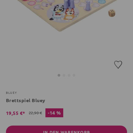
BLUEY
Brettspiel Bluey
-14 %
19,55 €*
22,90 €
IN DEN WARENKORB