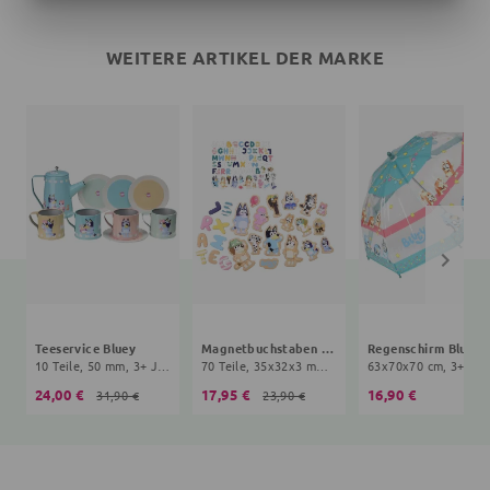
WEITERE ARTIKEL DER MARKE
Teeservice Bluey
Magnetbuchstaben Bluey
Regenschirm Bluey
10 Teile, 50 mm, 3+ Jahre, bunt
70 Teile, 35x32x3 mm, 3+ Jahre, bunt
63
24,00 €
17,95 €
16,90 €
31,90 €
23,90 €