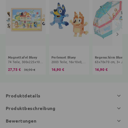
Magnettafel Bluey
Perlenset Bluey
Regenschirm Bluey
74 Teile, 300x225x10 mm, 3+ Jahre, bunt
2003 Teile, 16x10x0,5 cm, 3+ Jahre, bunt
63x70x70 cm, 3+ 
27,75 €
16,90 €
16,90 €
36,90 €
Produktdetails
Produktbeschreibung
Bewertungen