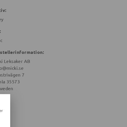
iv:
ey
:
ic
stellerinformation:
ki Leksaker AB
lo@micki.se
ustrivägen 7
la 35573
weden
er