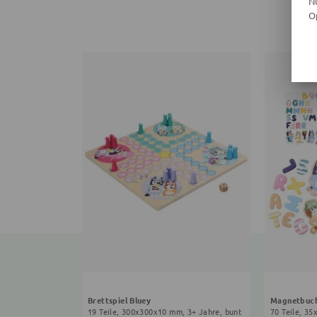
N
O
Brettspiel Bluey
Magnetbuch
19 Teile, 300x300x10 mm, 3+ Jahre, bunt
70 Teile, 3