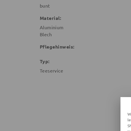
bunt
Material:
Aluminium
Blech
Pflegehinweis:
Typ:
Teeservice
W
l
S