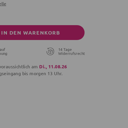
lle
IN DEN WARENKORB
auf
14 Tage
nung
Widerrufsrecht
voraussichtlich am
Di., 11.08.26
gseingang bis
morgen
13 Uhr.