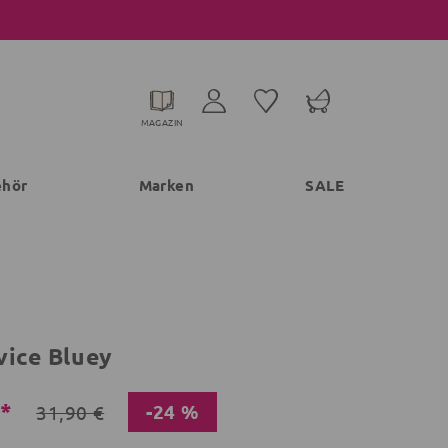
MAGAZIN
ehör
Marken
SALE
vice Bluey
€*
-24 %
31,90 €