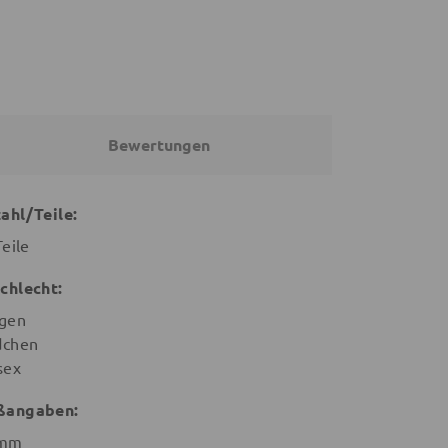
Bewertungen
ahl/Teile:
Teile
chlecht:
gen
chen
sex
ßangaben:
 mm