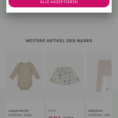
ALLE AKZEPTIEREN
25,35 €
27,90 €
26,91 €
24,90 €
WEITERE ARTIKEL DER MARKE
Langarmbody
Print
Babyhose
Unifarben, beige
Unifarben, rosa
25,35 €
27,90 €