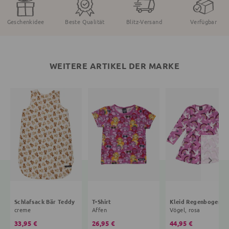
Geschenkidee
Beste Qualität
Blitz-Versand
Verfügbar
WEITERE ARTIKEL DER MARKE
Schlafsack Bär Teddy
T-Shirt
Kleid R
creme
Affen
Vögel, rosa
33,95 €
26,95 €
44,95 €