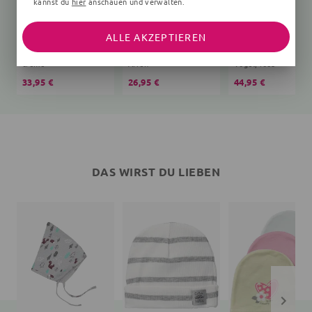
kannst du
hier
anschauen und verwalten.
ALLE AKZEPTIEREN
Schlafsack Bär Teddy
T-Shirt
creme
Affen
Vögel, rosa
33,95 €
26,95 €
44,95 €
DAS WIRST DU LIEBEN