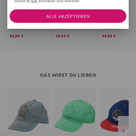
kannst du
hier
anschauen und verwalten.
ALLE AKZEPTIEREN
Schlafsack Bär Teddy
T-Shirt
creme
Affen
Vögel, rosa
33,95 €
26,95 €
44,95 €
DAS WIRST DU LIEBEN