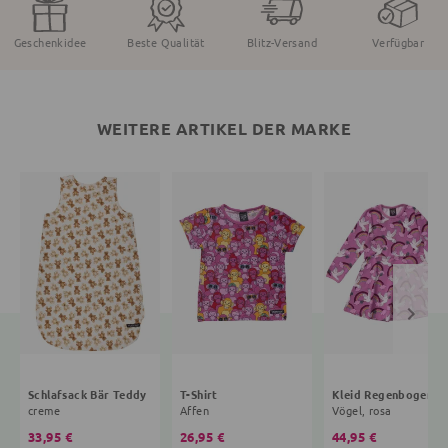
Geschenkidee
Beste Qualität
Blitz-Versand
Verfügbar
WEITERE ARTIKEL DER MARKE
Schlafsack Bär Teddy
T-Shirt
Kleid R
creme
Affen
Vögel, rosa
33,95 €
26,95 €
44,95 €