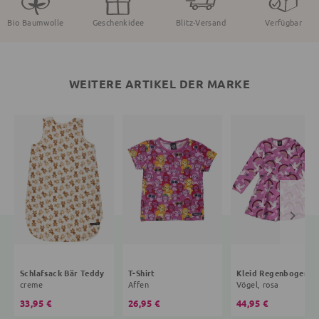
Bio Baumwolle
Geschenkidee
Blitz-Versand
Verfügbar
WEITERE ARTIKEL DER MARKE
Schlafsack Bär Teddy
T-Shirt
Kleid R
creme
Affen
Vögel, rosa
33,95 €
26,95 €
44,95 €