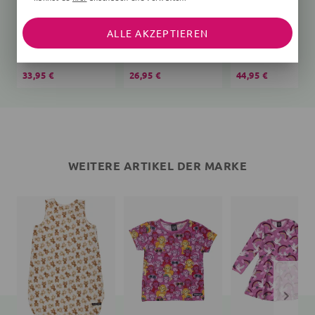
ALLE AKZEPTIEREN
Schlafsack Bär Teddy
T-Shirt
creme
Affen
Vögel, rosa
33,95 €
26,95 €
44,95 €
WEITERE ARTIKEL DER MARKE