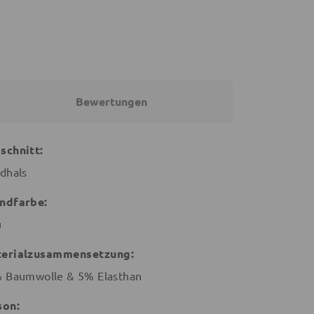
Bewertungen
schnitt:
dhals
ndfarbe:
u
erialzusammensetzung:
 Baumwolle & 5% Elasthan
son: