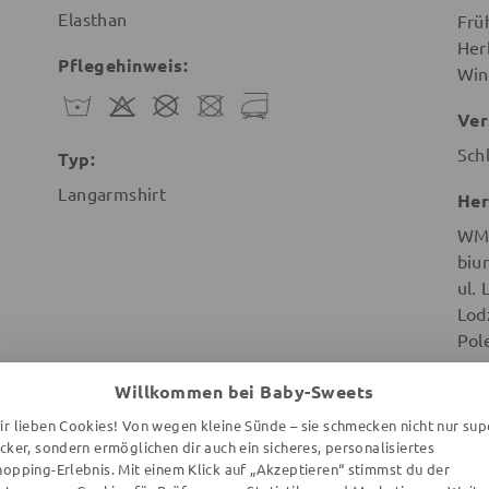
Elasthan
Frü
Her
Pflegehinweis:
Win
Ver
Sch
Typ:
Langarmshirt
Her
WMB
biu
ul.
Lod
Pol
Willkommen bei Baby-Sweets
ir lieben Cookies! Von wegen kleine Sünde – sie schmecken nicht nur sup
ecker, sondern ermöglichen dir auch ein sicheres, personalisiertes
hopping-Erlebnis. Mit einem Klick auf „Akzeptieren“ stimmst du der