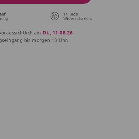
auf
14 Tage
nung
Widerrufsrecht
voraussichtlich am
Di., 11.08.26
gseingang bis
morgen
13 Uhr.
24,99 €