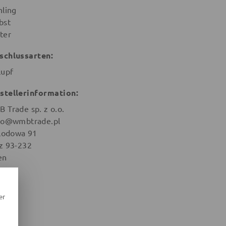
hling
bst
ter
schlussarten:
lupf
stellerinformation:
 Trade sp. z o.o.
ro@wmbtrade.pl
 Lodowa 91
z 93-232
en
er