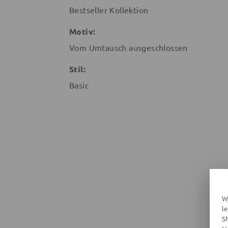
Bestseller Kollektion
Motiv:
Vom Umtausch ausgeschlossen
Stil:
Basic
W
l
S