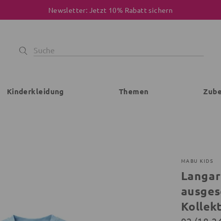
Newsletter: Jetzt 10% Rabatt sichern
Kinderkleidung
Themen
Zub
MABU KIDS
Langar
ausges
Kollek