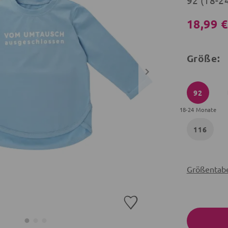
92 (18-2
18,99 
Größe:
92
18-24 Monate
116
Größentabe