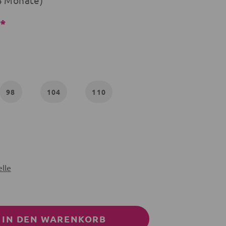
4 Monate)
€*
98
104
110
lle
IN DEN WARENKORB