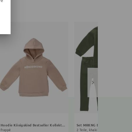
N
re
Hoodie Königskind Bestseller Kollektion
Set MRKNG Bestseller Kollektion
frappé
2 Teile, khaki