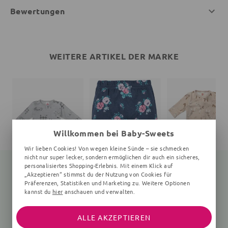
Bewertungen
WEITERE ARTIKEL DER MARKE
Willkommen bei Baby-Sweets
Wir lieben Cookies! Von wegen kleine Sünde – sie schmecken
nicht nur super lecker, sondern ermöglichen dir auch ein sicheres,
personalisiertes Shopping-Erlebnis. Mit einem Klick auf
„Akzeptieren“ stimmst du der Nutzung von Cookies für
Präferenzen, Statistiken und Marketing zu. Weitere Optionen
kannst du
hier
anschauen und verwalten.
Body Hund
Leggings
Strampler Giraffe
0-24 Monate, grau
Floral, navy, rosa
braun
14,80 €
16,99 €
17,30 €
16,99 €
22,99 €
ALLE AKZEPTIEREN