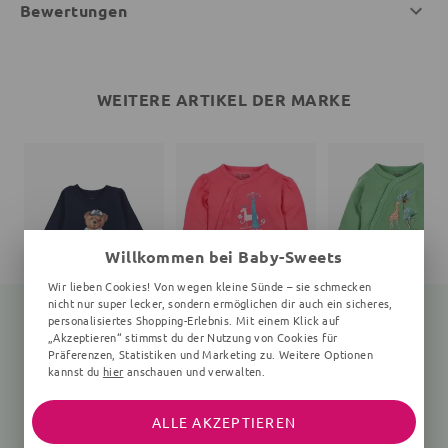
Bewertungen
WEITERE ARTIKEL DER MARKE
Willkommen bei Baby-Sweets
Wir lieben Cookies! Von wegen kleine Sünde – sie schmecken
nicht nur super lecker, sondern ermöglichen dir auch ein sicheres,
personalisiertes Shopping-Erlebnis. Mit einem Klick auf
„Akzeptieren“ stimmst du der Nutzung von Cookies für
Präferenzen, Statistiken und Marketing zu. Weitere Optionen
Langarmshirt Teddybär
Wickelbody Wald
Wickelbody Giraffe
kannst du
hier
anschauen und verwalten.
navy
0-6 Monate, pink
0-6 Monate, grün
25,99 €
15,05 €
19,99 €
19,99 €
ALLE AKZEPTIEREN