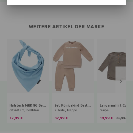
WEITERE ARTIKEL DER MARKE
Halstuch MRKNG Bestseller Kollektion
Set Königskind Bestseller Kollektion
Langarmshirt Cute 
60x60 cm, hellblau
2 Teile, frappé
taupe
17,99 €
32,99 €
19,99 €
29,99 €