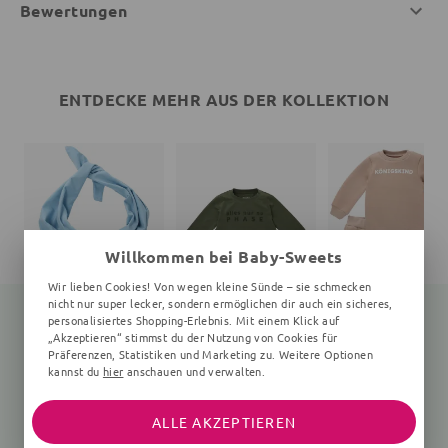
Bewertungen
ENTDECKE MEHR AUS DER KOLLEKTION
Willkommen bei Baby-Sweets
Wir lieben Cookies! Von wegen kleine Sünde – sie schmecken
nicht nur super lecker, sondern ermöglichen dir auch ein sicheres,
personalisiertes Shopping-Erlebnis. Mit einem Klick auf
„Akzeptieren“ stimmst du der Nutzung von Cookies für
Präferenzen, Statistiken und Marketing zu. Weitere Optionen
Halstuch MRKNG Bestseller Kollektion
Langarmshirt Alles nur ne Phase Bestseller Kollektion
S
kannst du
hier
anschauen und verwalten.
60x60 cm, hellblau
khaki
2 Teile, frappé
17,99 €
19,99 €
32,99 €
ALLE AKZEPTIEREN