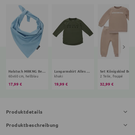
Halstuch MRKNG Bestseller Kollektion
Langarmshirt Alles nur ne Phase Bestseller Kollektion
Set Königskind
60x60 cm, hellblau
khaki
2 Teile, frappé
17,99 €
19,99 €
32,99 €
Produktdetails
Produktbeschreibung