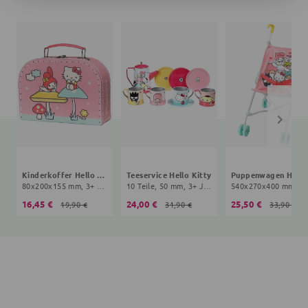
Kinderkoffer Hello Kitty
Teeservice Hello Kitty
Pupp
80x200x155 mm, 3+ Jahre, rosa
10 Teile, 50 mm, 3+ Jahre, bunt
16,45 €
24,00 €
25,50 €
19,90 €
31,90 €
33,90 €