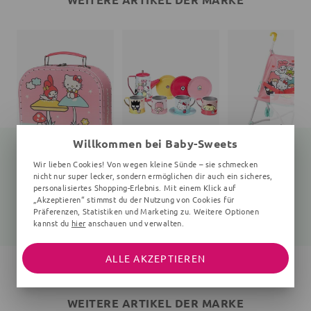
Willkommen bei Baby-Sweets
Wir lieben Cookies! Von wegen kleine Sünde – sie schmecken
nicht nur super lecker, sondern ermöglichen dir auch ein sicheres,
Kinderkoffer Hello Kitty
Teeservice Hello Kitty
Pupp
personalisiertes Shopping-Erlebnis. Mit einem Klick auf
80x200x155 mm, 3+ Jahre, rosa
10 Teile, 50 mm, 3+ Jahre, bunt
„Akzeptieren“ stimmst du der Nutzung von Cookies für
Präferenzen, Statistiken und Marketing zu. Weitere Optionen
16,45 €
24,00 €
25,50 €
19,90 €
31,90 €
33,90 €
kannst du
hier
anschauen und verwalten.
ALLE AKZEPTIEREN
WEITERE ARTIKEL DER MARKE