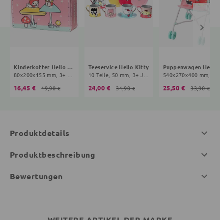
Kinderkoffer Hello Kitty
Teeservice Hello Kitty
Puppenwagen H
80x200x155 mm, 3+ Jahre, rosa
10 Teile, 50 mm, 3+ Jahre, bunt
540x270x40
16,45 €
24,00 €
25,50 €
19,90 €
31,90 €
33,90 €
Produktdetails
Produktbeschreibung
Bewertungen
WEITERE ARTIKEL DER MARKE