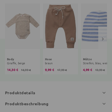
Body
Hose
Mütze
Giraffe, beige
braun
Streifen, blau, weiß
14,30 €
9,99 €
4,99 €
16,99 €
17,99 €
13,99 €
Produktdetails
Produktbeschreibung