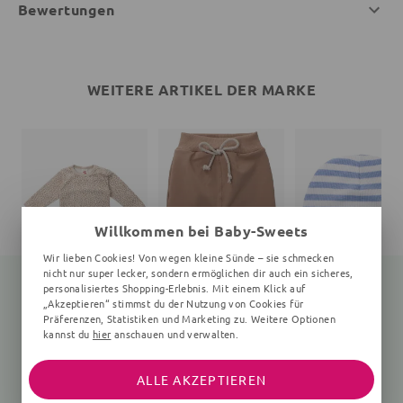
Bewertungen
WEITERE ARTIKEL DER MARKE
Willkommen bei Baby-Sweets
Wir lieben Cookies! Von wegen kleine Sünde – sie schmecken
nicht nur super lecker, sondern ermöglichen dir auch ein sicheres,
personalisiertes Shopping-Erlebnis. Mit einem Klick auf
„Akzeptieren“ stimmst du der Nutzung von Cookies für
Präferenzen, Statistiken und Marketing zu. Weitere Optionen
Body
Hose
Mütze
kannst du
hier
anschauen und verwalten.
Giraffe, beige
braun
Streifen, blau, weiß
14,30 €
9,99 €
4,99 €
16,99 €
17,99 €
13,99 €
ALLE AKZEPTIEREN