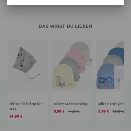
DAS WIRST DU LIEBEN
Mütze Eichhörnchen
Mütze Schmetterling
Mütze Teddybär
grau
8,99 €
8,99 €
14,99 €
14,99 €
14,99 €