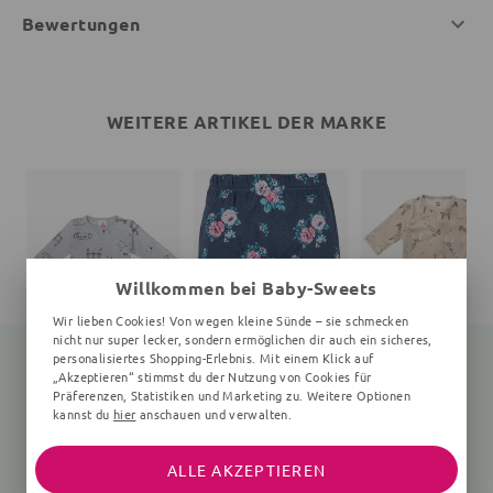
Bewertungen
WEITERE ARTIKEL DER MARKE
Willkommen bei Baby-Sweets
Wir lieben Cookies! Von wegen kleine Sünde – sie schmecken
nicht nur super lecker, sondern ermöglichen dir auch ein sicheres,
personalisiertes Shopping-Erlebnis. Mit einem Klick auf
„Akzeptieren“ stimmst du der Nutzung von Cookies für
Präferenzen, Statistiken und Marketing zu. Weitere Optionen
kannst du
hier
anschauen und verwalten.
Body Hund
Leggings
Strampler Giraffe
0-24 Monate, grau
Floral, navy, rosa
braun
14,80 €
16,99 €
17,30 €
16,99 €
22,99 €
ALLE AKZEPTIEREN