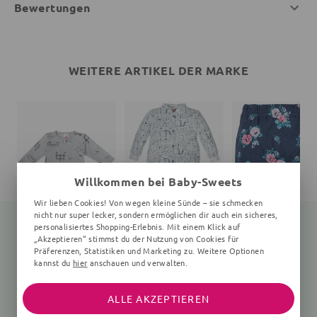
Bewertungen
WEITERE ARTIKEL DER MARKE
Willkommen bei Baby-Sweets
Wir lieben Cookies! Von wegen kleine Sünde – sie schmecken
nicht nur super lecker, sondern ermöglichen dir auch ein sicheres,
personalisiertes Shopping-Erlebnis. Mit einem Klick auf
„Akzeptieren“ stimmst du der Nutzung von Cookies für
Präferenzen, Statistiken und Marketing zu. Weitere Optionen
Body Hund
Strampler Katze
Leggings
kannst du
hier
anschauen und verwalten.
0-24 Monate, grau
weiß
Floral, navy, rosa
14,80 €
17,99 €
16,99 €
16,99 €
ALLE AKZEPTIEREN