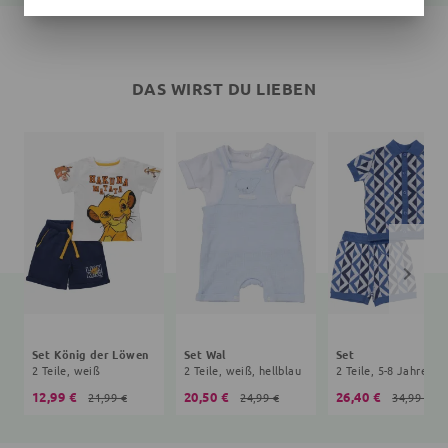
DAS WIRST DU LIEBEN
Set König der Löwen
Set Wal
Set
2 Teile, weiß
2 Teile, weiß, hellblau
2
12,99 €
20,50 €
26,40 €
21,99 €
24,99 €
34,99 €