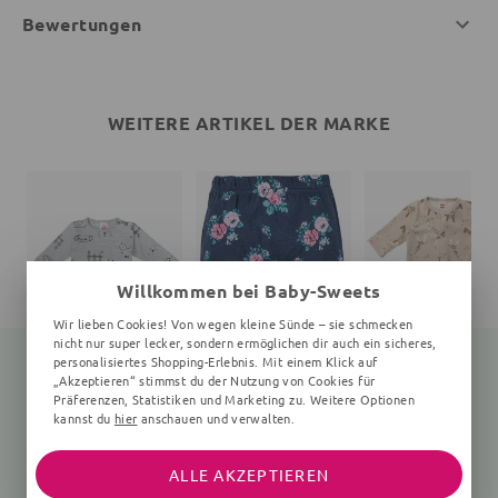
Bewertungen
WEITERE ARTIKEL DER MARKE
Willkommen bei Baby-Sweets
Wir lieben Cookies! Von wegen kleine Sünde – sie schmecken
nicht nur super lecker, sondern ermöglichen dir auch ein sicheres,
personalisiertes Shopping-Erlebnis. Mit einem Klick auf
„Akzeptieren“ stimmst du der Nutzung von Cookies für
Präferenzen, Statistiken und Marketing zu. Weitere Optionen
kannst du
hier
anschauen und verwalten.
Body Hund
Leggings
Strampler Giraffe
0-24 Monate, grau
Floral, navy, rosa
braun
14,80 €
16,99 €
17,30 €
16,99 €
22,99 €
ALLE AKZEPTIEREN