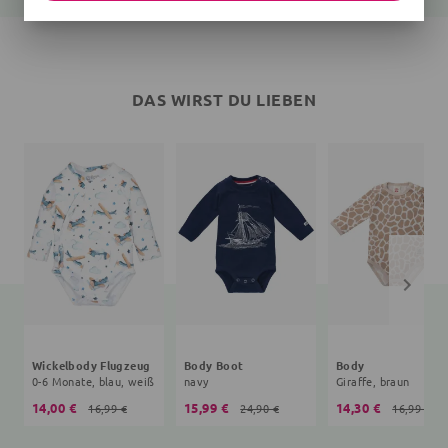
DAS WIRST DU LIEBEN
Wickelbody Flugzeug
Body Boot
Body
0-6 Monate, blau, weiß
navy
Giraffe, braun
14,00 €
15,99 €
14,30 €
16,99 €
24,90 €
16,99 €