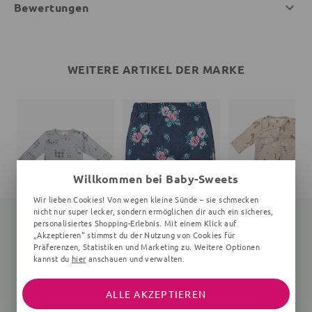
Bewertungen
WEITERE ARTIKEL DER MARKE
Willkommen bei Baby-Sweets
Wir lieben Cookies! Von wegen kleine Sünde – sie schmecken
nicht nur super lecker, sondern ermöglichen dir auch ein sicheres,
personalisiertes Shopping-Erlebnis. Mit einem Klick auf
„Akzeptieren“ stimmst du der Nutzung von Cookies für
Präferenzen, Statistiken und Marketing zu. Weitere Optionen
Body Hund
Leggings
Strampler Giraffe
kannst du
hier
anschauen und verwalten.
0-24 Monate, grau
Floral, navy, rosa
braun
14,80 €
16,99 €
17,30 €
16,99 €
22,99 €
ALLE AKZEPTIEREN