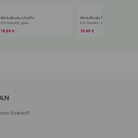
Wickelbody Giraffe
Wickelbody Fuchs
0-6 Monate, grau
0-6 Monate, weiß
19,99 €
19,99 €
 AN
sten Einkauf!