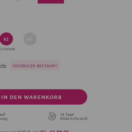
62
68
-3 Monate
lle
NIEDRIGER BESTAND!
IN DEN WARENKORB
auf
14 Tage
nung
Widerrufsrecht
voraussichtlich am
Di., 11.08.26