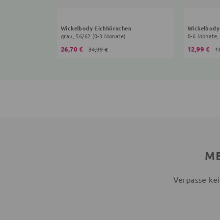
Wickelbody Eichhörnchen
Wickelbody
grau, 56/62 (0-3 Monate)
0-6 Monate,
26,70 €
12,99 €
34,99 €
1
ME
Verpasse kei