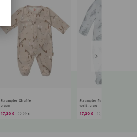
Strampler Giraffe
Strampler Feder
braun
weiß, grau
17,30 €
17,30 €
22,99 €
22,99 €