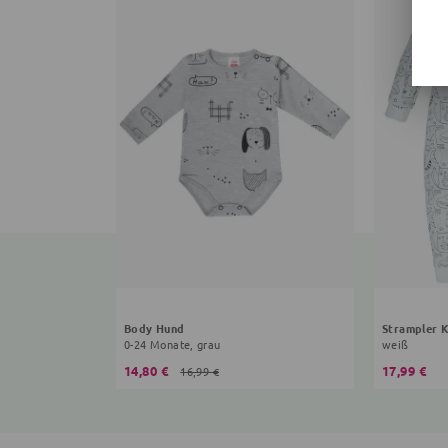
Body Hund
Strampler 
0-24 Monate, grau
weiß
14,80 €
17,99 €
16,99 €