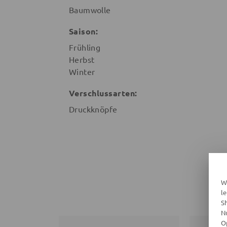
Baumwolle
Saison:
Frühling
Herbst
Winter
Verschlussarten:
Druckknöpfe
W
l
S
N
O