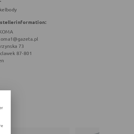
kelbody
stellerinformation:
KOMA
oma1@gazeta.pl
rzynska 73
clawek 87-801
en
er
re