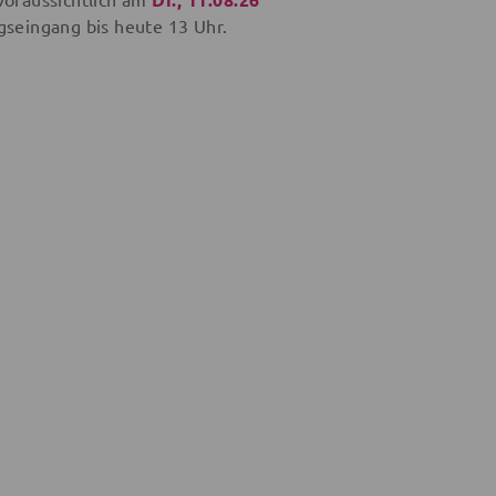
gseingang bis
heute
13 Uhr.
9,99 €
4,99 €
34,99 €
€
17,99 €
13,99 €