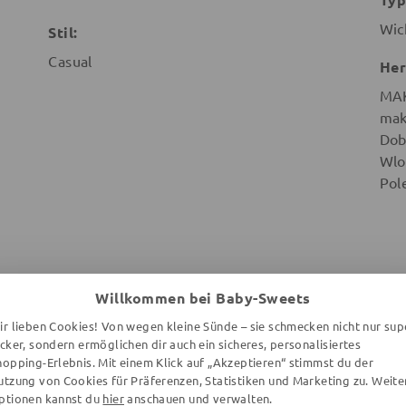
Wic
Stil:
Casual
Her
MA
mak
Dob
Wlo
Pol
Willkommen bei Baby-Sweets
WEITERE ARTIKEL DER MARKE
ir lieben Cookies! Von wegen kleine Sünde – sie schmecken nicht nur sup
ecker, sondern ermöglichen dir auch ein sicheres, personalisiertes
hopping-Erlebnis. Mit einem Klick auf „Akzeptieren“ stimmst du der
utzung von Cookies für Präferenzen, Statistiken und Marketing zu. Weite
ptionen kannst du
hier
anschauen und verwalten.