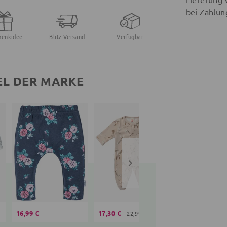
bei Zahlun
henkidee
Blitz-Versand
Verfügbar
EL DER MARKE
16,99 €
17,30 €
17,30 €
22,99 €
22,99 