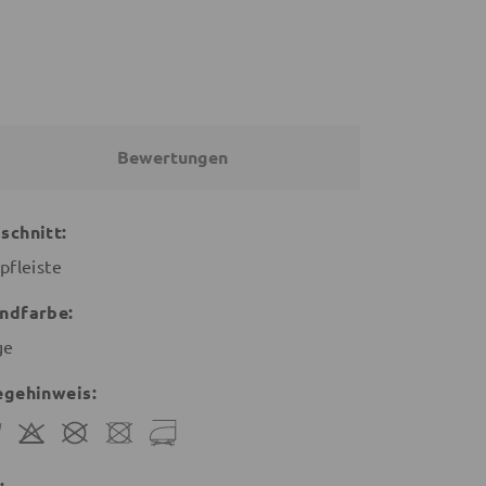
Bewertungen
schnitt:
pfleiste
ndfarbe:
ge
egehinweis:
: