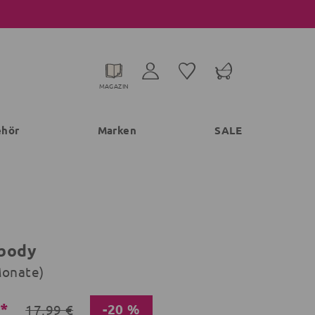
MAGAZIN
ehör
Marken
SALE
body
Monate)
€*
-20 %
17,99 €