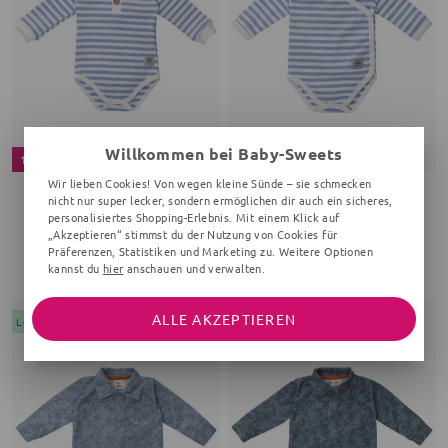
Willkommen bei Baby-Sweets
19 %
21 %
Wir lieben Cookies! Von wegen kleine Sünde – sie schmecken
nicht nur super lecker, sondern ermöglichen dir auch ein sicheres,
MAKOMA
MAKOMA
personalisiertes Shopping-Erlebnis. Mit einem Klick auf
Body
Wickelbody
„Akzeptieren“ stimmst du der Nutzung von Cookies für
Streifen, hellblau
Streifen, hellblau
Präferenzen, Statistiken und Marketing zu. Weitere Optionen
kannst du
hier
anschauen und verwalten.
14,40 €
14,10 €
17,99 €
17,99 €
ALLE AKZEPTIEREN
Letzte Chance
Letzte Chance