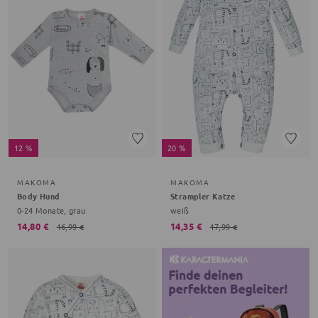
12 %
20 %
MAKOMA
MAKOMA
Body Hund
Strampler Katze
0-24 Monate, grau
weiß
14,80 €
14,35 €
16,99 €
17,99 €