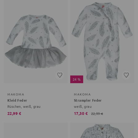
24 %
MAKOMA
MAKOMA
Kleid Feder
Strampler Feder
Rüschen, weiß, grau
weiß, grau
22,99 €
17,30 €
22,99 €