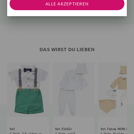
Unifarben, beige
Unifarben, rosa
ALLE AKZEPTIEREN
25,35 €
27,90 €
26,91 €
24,90 €
DAS WIRST DU LIEBEN
Set
Set Eisbär
Set Funny MINI MÖ
4 Teile, 5-8 Jahre, weiß, grün
3 Teile, weiß