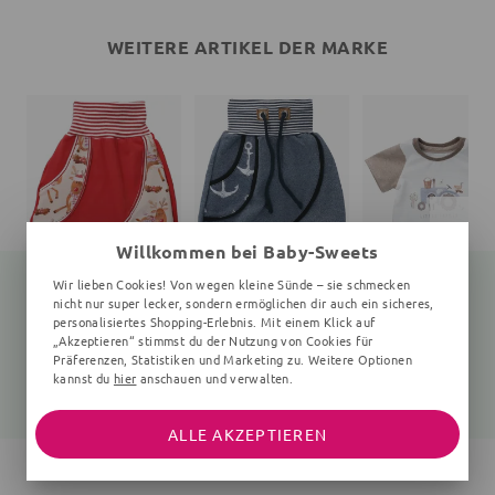
WEITERE ARTIKEL DER MARKE
Willkommen bei Baby-Sweets
Wir lieben Cookies! Von wegen kleine Sünde – sie schmecken
nicht nur super lecker, sondern ermöglichen dir auch ein sicheres,
personalisiertes Shopping-Erlebnis. Mit einem Klick auf
„Akzeptieren“ stimmst du der Nutzung von Cookies für
Hose Rentier
Hose Anker
T-Shirt Traktor
weiß, rot
Streifen, Jeans, blau, schwarz
weiß, beige
Präferenzen, Statistiken und Marketing zu. Weitere Optionen
kannst du
hier
anschauen und verwalten.
34,99 €
34,99 €
27,99 €
ALLE AKZEPTIEREN