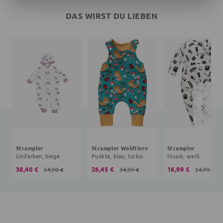
DAS WIRST DU LIEBEN
Strampler
Strampler Waldtiere
Strampler
Unifarben, beige
Punkte, blau, türkis
Musik, weiß
38,40 €
26,45 €
16,99 €
54,90 €
34,99 €
24,99 €