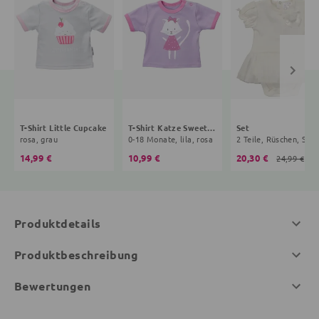
T-Shirt Little Cupcake
T-Shirt Katze Sweet Kitty
Set
rosa, grau
0-18 Monate, lila, rosa
2 Teile, Rüschen,
14,99 €
10,99 €
20,30 €
24,99 €
Produktdetails
Produktbeschreibung
Bewertungen